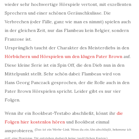
wieder sehr hochwertige Hörspiele vertont, mit exzellenten
Sprechern und einer schönen Geräuschkulisse. Die
Verbrechen (oder Fälle, ganz wie man es nimmt) spielen auch
in der gleichen Zeit, nur das Flambeau kein Belgier, sondern
Franzose ist.
Ursprünglich taucht der Charakter des Meisterdiebs in den
Hörbüchern und Hörspielen um den klugen Pater Brown
auf.
Diese kleine Serie ist ein Spin Off, die den Dieb nun in den
Mittelpunkt stellt. Sehr schön dabei: Flambeau wird von
Hans Georg Panczack gesprochen, der die Rolle auch in den
Pater Brown Hörspielen spricht. Leider gibt es nur vier
Folgen.
Wenn ihr ein Bookbeat-Testabo abschließt, könnt ihr
die
Folgen hier kostenlos hören
und Bookbeat einmal
(Das ist ein Werbe-Link. Wenn du ein Abo abschließt, bekomme ich
ausprobieren.
evtl. eine Provision. Dir entstehen dadurch keine zusätzlichen Kosten.)