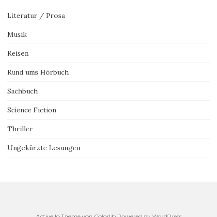
Literatur / Prosa
Musik
Reisen
Rund ums Hörbuch
Sachbuch
Science Fiction
Thriller
Ungekürzte Lesungen
Activello Theme von
Colorlib
Powered by
WordPress