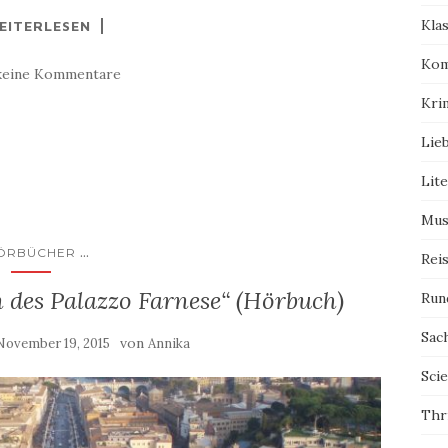
Kla
EITERLESEN
Kom
keine Kommentare
Kri
Lie
Lit
Mus
...
ÖRBÜCHER
Rei
 des Palazzo Farnese“ (Hörbuch)
Run
Sac
von
November 19, 2015
Annika
Scie
Thri