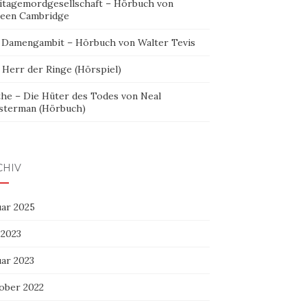
itagemordgesellschaft – Hörbuch von
leen Cambridge
 Damengambit – Hörbuch von Walter Tevis
 Herr der Ringe (Hörspiel)
the – Die Hüter des Todes von Neal
sterman (Hörbuch)
CHIV
uar 2025
 2023
uar 2023
ober 2022