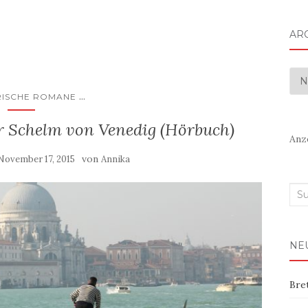
AR
Arc
...
RISCHE ROMANE
r Schelm von Venedig (Hörbuch)
Anz
von
November 17, 2015
Annika
Suc
nac
NE
Bre