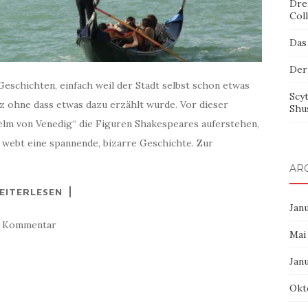
Dre
Col
Das
Der
 Geschichten, einfach weil der Stadt selbst schon etwas
Scy
z ohne dass etwas dazu erzählt wurde. Vor dieser
Shu
elm von Venedig“ die Figuren Shakespeares auferstehen,
 webt eine spannende, bizarre Geschichte. Zur
AR
EITERLESEN
Jan
1 Kommentar
Mai
Jan
Okt