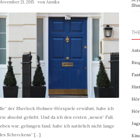
von
November 21, 2015
Annika
Shu
TH
Aut
Bio
Fan
His
Hör
älle“ der Sherlock Holmes-Hörspiele erwähnt, habe ich
Hör
rie absolut geliebt. Und da ich den ersten „neuen“ Fall,
Jug
ben war, gelungen fand, habe ich natürlich nicht lange
des Schreckens“ […]
Kin