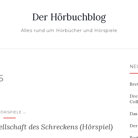
Der Hörbuchblog
Alles rund um Hörbücher und Hörspiele
NE
5
Bre
Dre
Col
...
ÖRSPIELE
Das
llschaft des Schreckens (Hörspiel)
Der
Scy