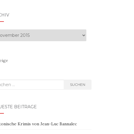
CHIV
hiv
eige
hen
SUCHEN
h:
UESTE BEITRÄGE
tonische Krimis von Jean-Luc Bannalec