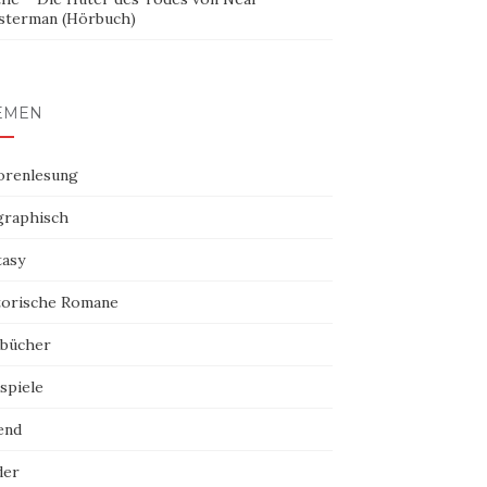
sterman (Hörbuch)
EMEN
orenlesung
graphisch
tasy
torische Romane
bücher
spiele
end
der