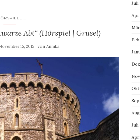
Juli
Apri
...
ÖRSPIELE
Mär
warze Abt“ (Hörspiel | Grusel)
Feb
von
November 15, 2015
Annika
Jan
Dez
Nov
Okt
Sep
Aug
Juli
Apri