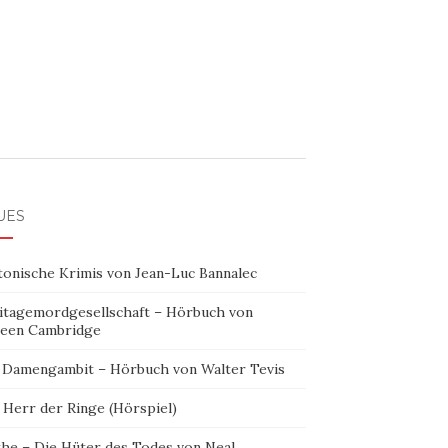
UES
tonische Krimis von Jean-Luc Bannalec
itagemordgesellschaft – Hörbuch von
leen Cambridge
 Damengambit – Hörbuch von Walter Tevis
 Herr der Ringe (Hörspiel)
the – Die Hüter des Todes von Neal