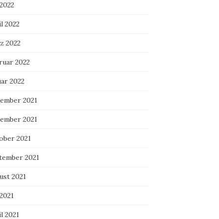
 2022
l 2022
z 2022
ruar 2022
uar 2022
ember 2021
ember 2021
ober 2021
tember 2021
ust 2021
 2021
l 2021