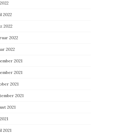
 2022
l 2022
z 2022
ruar 2022
uar 2022
ember 2021
ember 2021
ober 2021
tember 2021
ust 2021
 2021
l 2021