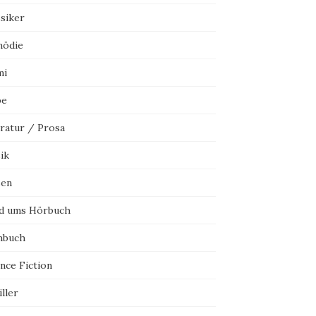
ssiker
ödie
mi
be
eratur / Prosa
ik
sen
d ums Hörbuch
hbuch
nce Fiction
ller