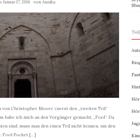
am
von
Januar 17, 2016
Annika
Shu
TH
Aut
Bio
Fan
His
Hör
ch von Christopher Moore zuerst den „zweiten Teil“
Hör
un habe ich mich an den Vorgänger gemacht, „Fool“. Da
Jug
ten sind, muss man den einen Teil nicht kennen, um den
: Fool Pocket […]
Kin