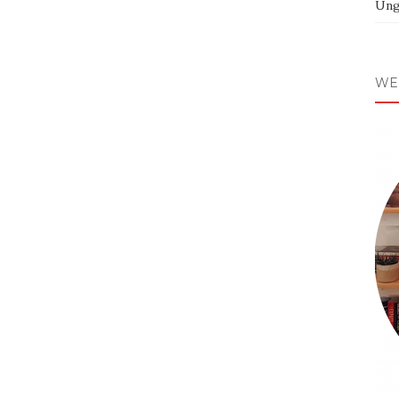
Ung
WE