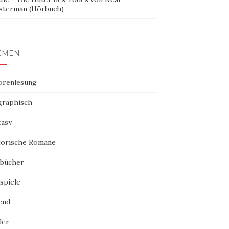
sterman (Hörbuch)
EMEN
orenlesung
graphisch
tasy
torische Romane
bücher
spiele
end
der