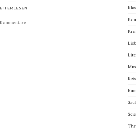
Kla
EITERLESEN
Kom
 Kommentare
Kri
Lie
Lit
Mus
Rei
Run
Sac
Scie
Thri