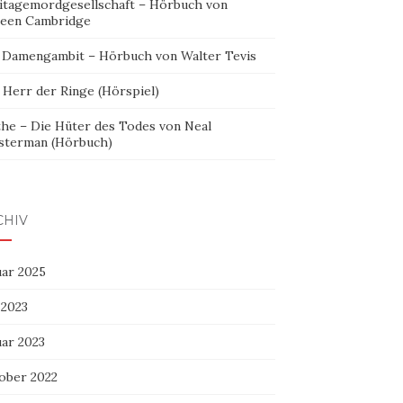
itagemordgesellschaft – Hörbuch von
leen Cambridge
 Damengambit – Hörbuch von Walter Tevis
 Herr der Ringe (Hörspiel)
the – Die Hüter des Todes von Neal
sterman (Hörbuch)
CHIV
uar 2025
 2023
uar 2023
ober 2022