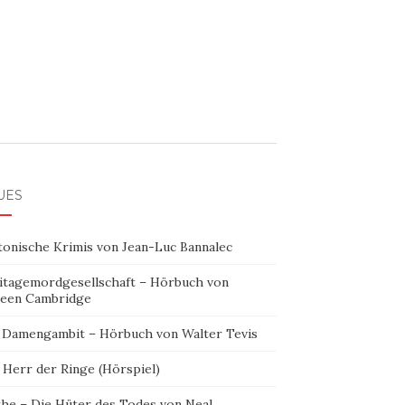
UES
tonische Krimis von Jean-Luc Bannalec
itagemordgesellschaft – Hörbuch von
leen Cambridge
 Damengambit – Hörbuch von Walter Tevis
 Herr der Ringe (Hörspiel)
the – Die Hüter des Todes von Neal