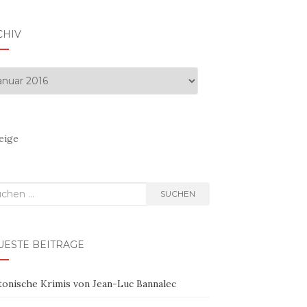
CHIV
hiv
eige
hen
SUCHEN
h:
UESTE BEITRÄGE
tonische Krimis von Jean-Luc Bannalec