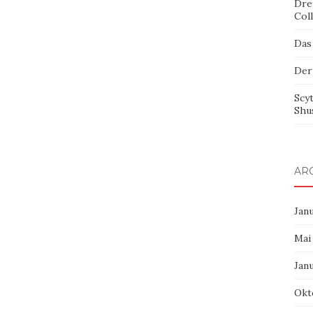
Dre
Col
Das
Der
Scy
Shu
AR
Jan
Mai
Jan
Okt