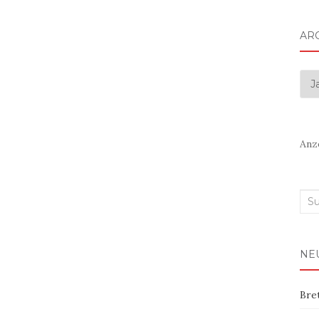
AR
Arc
Anz
Suc
nac
NE
Bre