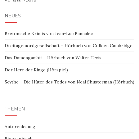
BEITRAGSNAVIGATION
ÄLTERE POSTS
NEUES
Bretonische Krimis von Jean-Luc Bannalec
Dreitagemordgesellschaft – Hörbuch von Colleen Cambridge
Das Damengambit – Hörbuch von Walter Tevis
Der Herr der Ringe (Hörspiel)
Scythe – Die Hüter des Todes von Neal Shusterman (Hörbuch)
THEMEN
Autorenlesung
Biographisch