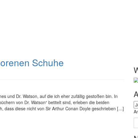
rlorenen Schuhe
W
A
s und Dr. Watson, auf die ich eher zufällig gestoßen bin. In
chern von Dr. Watson“ betitelt sind, erleben die beiden
Ar
h, dass diese nicht von Sir Arthur Conan Doyle geschrieben […]
A
S
n