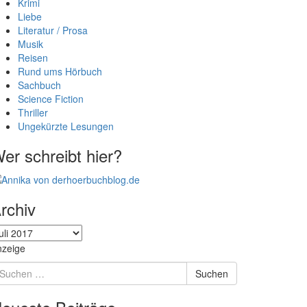
Krimi
Liebe
Literatur / Prosa
Musik
Reisen
Rund ums Hörbuch
Sachbuch
Science Fiction
Thriller
Ungekürzte Lesungen
er schreibt hier?
rchiv
chiv
nzeige
uchen
Suchen
ach: