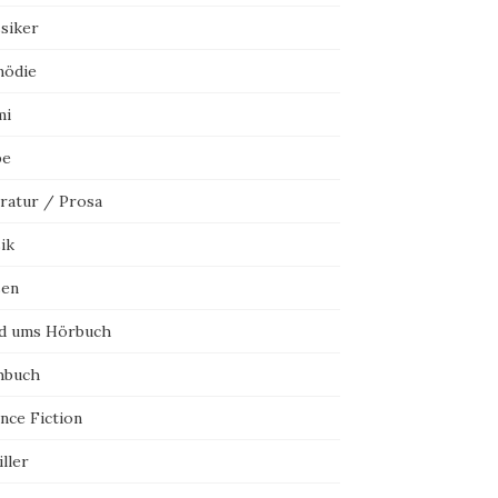
ssiker
ödie
mi
be
eratur / Prosa
ik
sen
d ums Hörbuch
hbuch
nce Fiction
ller