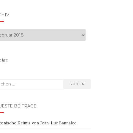
CHIV
hiv
eige
hen
SUCHEN
h:
UESTE BEITRÄGE
tonische Krimis von Jean-Luc Bannalec