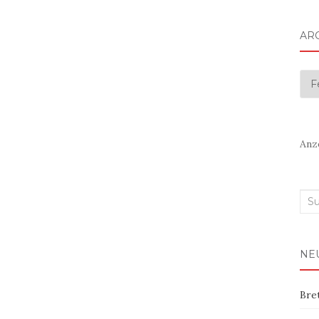
AR
Arc
Anz
Suc
nac
NE
Bre