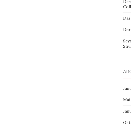
Dre
Col
Das
Der
Scy
Shu
AR
Jan
Mai
Jan
Okt