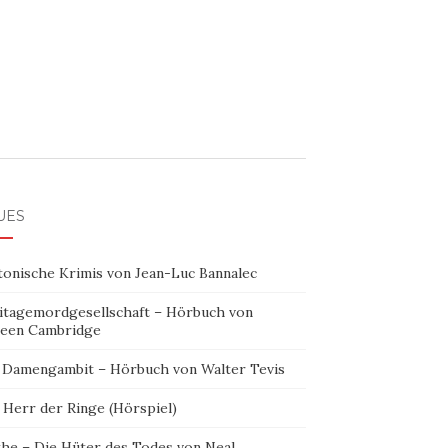
UES
tonische Krimis von Jean-Luc Bannalec
itagemordgesellschaft – Hörbuch von
leen Cambridge
 Damengambit – Hörbuch von Walter Tevis
 Herr der Ringe (Hörspiel)
the – Die Hüter des Todes von Neal