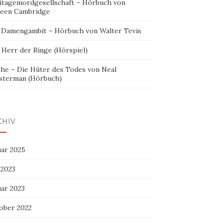
itagemordgesellschaft – Hörbuch von
leen Cambridge
 Damengambit – Hörbuch von Walter Tevis
 Herr der Ringe (Hörspiel)
the – Die Hüter des Todes von Neal
sterman (Hörbuch)
CHIV
uar 2025
 2023
uar 2023
ober 2022