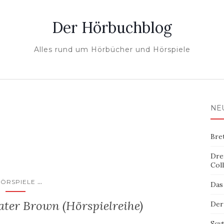
Der Hörbuchblog
Alles rund um Hörbücher und Hörspiele
NE
Bre
Dre
Col
...
ÖRSPIELE
Das
ater Brown (Hörspielreihe)
Der
Scy