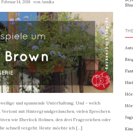
m
von
Februar 14, 2018
Annika
Shu
TH
Aut
Bio
Fan
His
Hör
zweilige und spannende Unterhaltung. Und – welch
Hör
. Vertont mit Hintergrundgeräuschen, vielen Sprechern
Jug
tiven wie Sherlock Holmes, den drei Fragezeichen oder
die schnell vergeht. Heute möchte ich […]
Kin