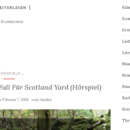
Kla
EITERLESEN
Kom
1 Kommentar
Kri
Lie
Lit
Mus
...
ÖRSPIELE
Rei
Fall Für Scotland Yard (Hörspiel)
Run
Sac
am
von
Februar 7, 2018
Annika
Scie
Thri