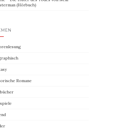
sterman (Hörbuch)
EMEN
orenlesung
graphisch
tasy
torische Romane
bücher
spiele
end
der