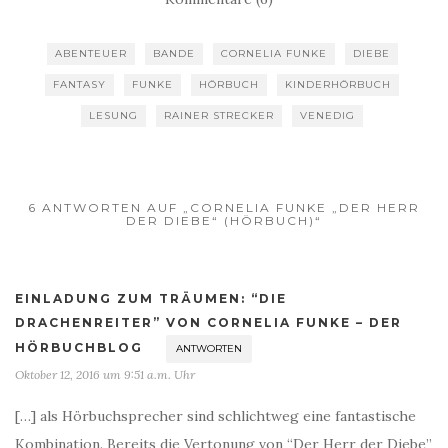
ABENTEUER
BANDE
CORNELIA FUNKE
DIEBE
FANTASY
FUNKE
HÖRBUCH
KINDERHÖRBUCH
LESUNG
RAINER STRECKER
VENEDIG
6 ANTWORTEN AUF „CORNELIA FUNKE „DER HERR
DER DIEBE“ (HÖRBUCH)“
EINLADUNG ZUM TRÄUMEN: “DIE
DRACHENREITER” VON CORNELIA FUNKE – DER
HÖRBUCHBLOG
ANTWORTEN
Oktober 12, 2016 um 9:51 a.m. Uhr
[…] als Hörbuchsprecher sind schlichtweg eine fantastische
Kombination. Bereits die Vertonung von “Der Herr der Diebe”