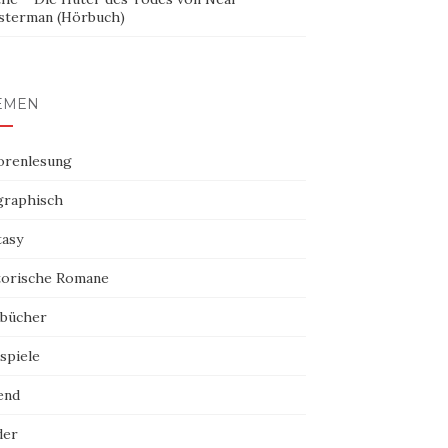
sterman (Hörbuch)
EMEN
orenlesung
graphisch
tasy
torische Romane
bücher
spiele
end
der