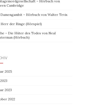
itagemordgesellschaft – Hörbuch von
leen Cambridge
 Damengambit – Hörbuch von Walter Tevis
 Herr der Ringe (Hörspiel)
the – Die Hüter des Todes von Neal
sterman (Hörbuch)
CHIV
uar 2025
 2023
uar 2023
ober 2022