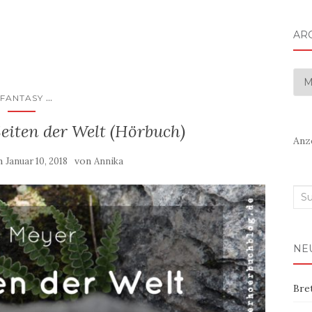
AR
Arc
...
FANTASY
eiten der Welt (Hörbuch)
Anz
am
von
Januar 10, 2018
Annika
Suc
nac
NE
Bre