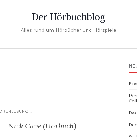
Der Hörbuchblog
Alles rund um Hörbücher und Hörspiele
NE
Bre
Dre
Col
...
ORENLESUNG
Das
– Nick Cave (Hörbuch)
Der
Scy