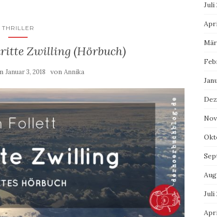
Juli
Apri
THRILLER
Mär
dritte Zwilling (Hörbuch)
Feb
am
von
Januar 3, 2018
Annika
Jan
Dez
Nov
Okt
Sep
Aug
Juli
Apri