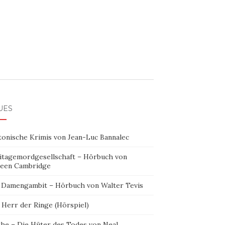
UES
tonische Krimis von Jean-Luc Bannalec
itagemordgesellschaft – Hörbuch von
leen Cambridge
 Damengambit – Hörbuch von Walter Tevis
 Herr der Ringe (Hörspiel)
the – Die Hüter des Todes von Neal