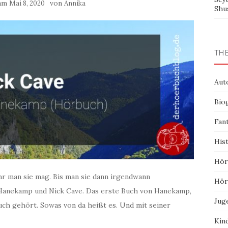
 am
von
Mai 8, 2020
Annika
Shu
TH
Aut
Bio
Fan
His
Hör
ehr man sie mag. Bis man sie dann irgendwann
Hör
 Hanekamp und Nick Cave. Das erste Buch von Hanekamp,
Jug
buch gehört. Sowas von da heißt es. Und mit seiner
Kin