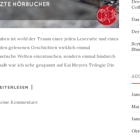
Dre
Col
Das
Der
taben ist wohl der Traum einer jeden Leseratte und eines
Scy
den gelesenen Geschichten wirklich einmal
Shu
tastische Welten einzutauchen, sondern einmal hindurch
alb war ich sehr gespannt auf Kai Meyers Trilogie Die
AR
EITERLESEN
Jan
keine Kommentare
Mai
Jan
Okt