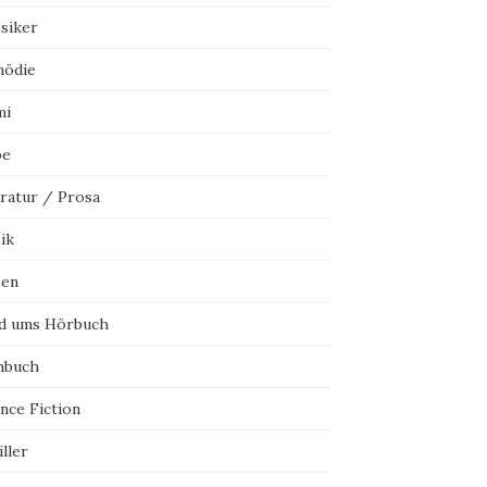
ssiker
ödie
mi
be
eratur / Prosa
ik
sen
d ums Hörbuch
hbuch
nce Fiction
ller