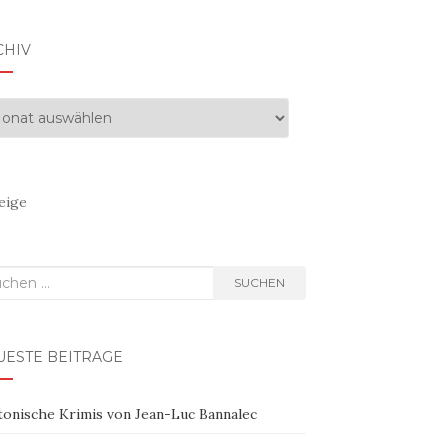
CHIV
hiv
eige
hen
SUCHEN
h:
UESTE BEITRÄGE
tonische Krimis von Jean-Luc Bannalec