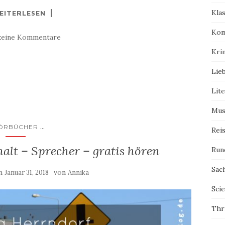
Kla
EITERLESEN
Kom
keine Kommentare
Kri
Lie
Lit
Mus
...
ÖRBÜCHER
Rei
halt – Sprecher – gratis hören
Run
Sac
am
von
Januar 31, 2018
Annika
Scie
Thri