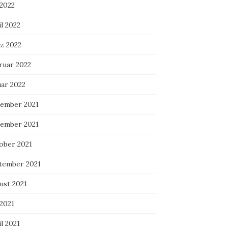
 2022
l 2022
z 2022
ruar 2022
uar 2022
ember 2021
ember 2021
ober 2021
tember 2021
ust 2021
 2021
l 2021