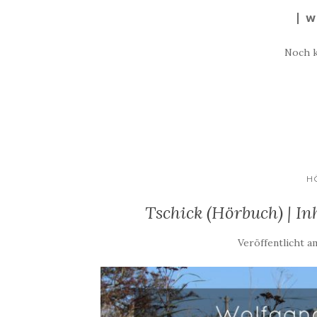
W
Noch 
H
Tschick (Hörbuch) | In
Veröffentlicht 