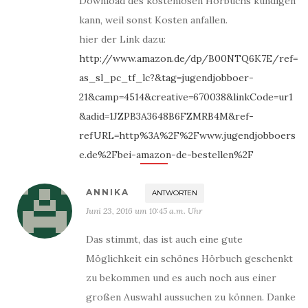
Download des kostenlosen Hörbuchs kündigen
kann, weil sonst Kosten anfallen.
hier der Link dazu:
http://www.amazon.de/dp/B00NTQ6K7E/ref=
as_sl_pc_tf_lc?&tag=jugendjobboer-
21&camp=4514&creative=670038&linkCode=ur1
&adid=1JZPB3A3648B6FZMRB4M&ref-
refURL=http%3A%2F%2Fwww.jugendjobboers
e.de%2Fbei-amazon-de-bestellen%2F
ANNIKA
ANTWORTEN
Juni 23, 2016 um 10:45 a.m. Uhr
Das stimmt, das ist auch eine gute
Möglichkeit ein schönes Hörbuch geschenkt
zu bekommen und es auch noch aus einer
großen Auswahl aussuchen zu können. Danke