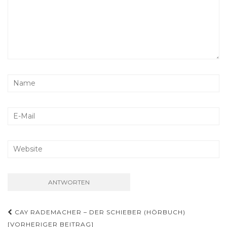
Beitragsnavigation
CAY RADEMACHER – DER SCHIEBER (HÖRBUCH)
[VORHERIGER BEITRAG]