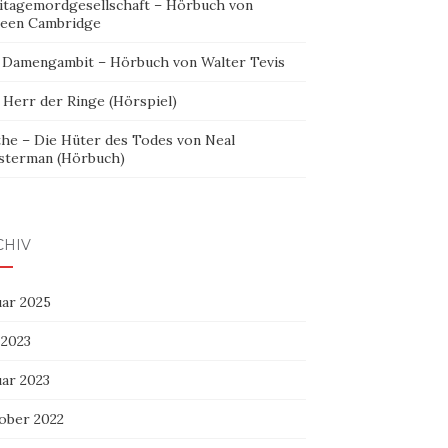
itagemordgesellschaft – Hörbuch von
leen Cambridge
 Damengambit – Hörbuch von Walter Tevis
 Herr der Ringe (Hörspiel)
the – Die Hüter des Todes von Neal
sterman (Hörbuch)
CHIV
uar 2025
 2023
uar 2023
ober 2022