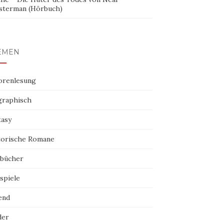
sterman (Hörbuch)
EMEN
orenlesung
graphisch
tasy
torische Romane
bücher
spiele
end
der