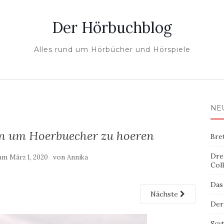
Der Hörbuchblog
Alles rund um Hörbücher und Hörspiele
NE
en um Hoerbuecher zu hoeren
Bre
Dre
 am
von
März 1, 2020
Annika
Col
Das
Nächste
Der
Scy