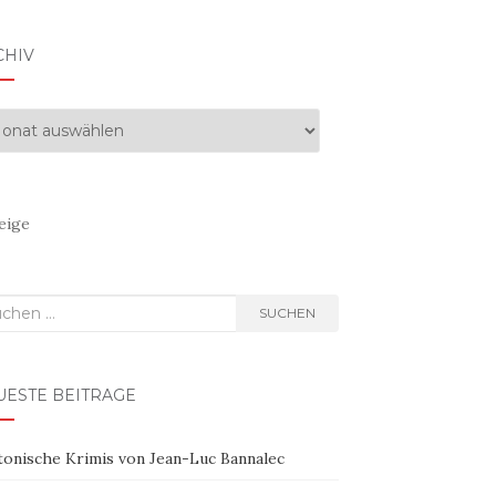
CHIV
hiv
eige
hen
SUCHEN
h:
UESTE BEITRÄGE
tonische Krimis von Jean-Luc Bannalec