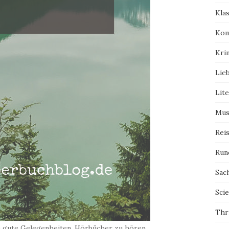
Kla
Kom
Kri
Lie
Lit
Mus
Rei
Run
Sac
Scie
Thri
ele gute Gelegenheiten, Hörbücher zu hören.