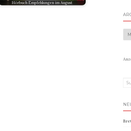
Hörbuch Empfehlungen im August
AR
Arc
Anz
Suc
nac
NE
Bre