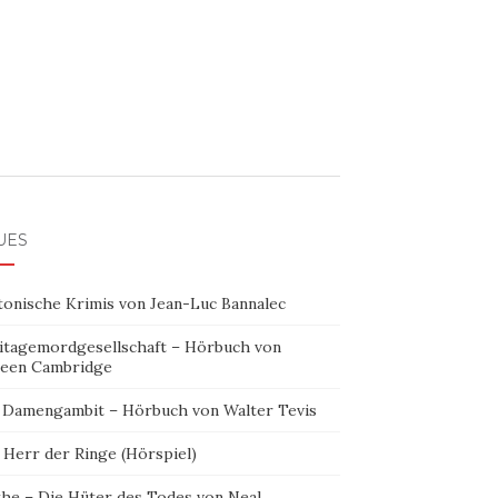
UES
tonische Krimis von Jean-Luc Bannalec
itagemordgesellschaft – Hörbuch von
leen Cambridge
 Damengambit – Hörbuch von Walter Tevis
 Herr der Ringe (Hörspiel)
the – Die Hüter des Todes von Neal