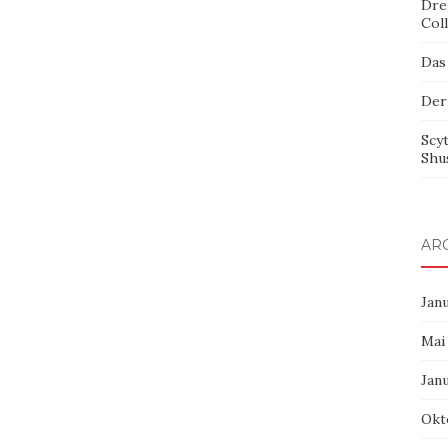
Dre
Col
Das
Der
Scy
Shu
AR
Jan
Mai
Jan
Okt