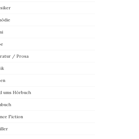
ssiker
ödie
mi
be
eratur / Prosa
ik
sen
d ums Hörbuch
hbuch
nce Fiction
ller