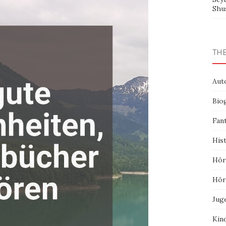
Shu
TH
Aut
Bio
Fan
His
Hör
Hör
Jug
Kin