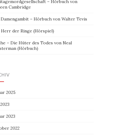
itagemordgesellschaft – Hörbuch von
leen Cambridge
 Damengambit – Hörbuch von Walter Tevis
 Herr der Ringe (Hörspiel)
the – Die Hüter des Todes von Neal
sterman (Hörbuch)
CHIV
uar 2025
 2023
uar 2023
ober 2022