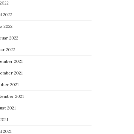
 2022
l 2022
z 2022
ruar 2022
uar 2022
ember 2021
ember 2021
ober 2021
tember 2021
ust 2021
 2021
l 2021