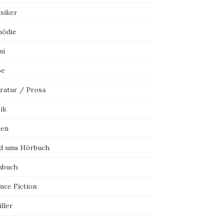
ssiker
ödie
mi
be
eratur / Prosa
ik
sen
d ums Hörbuch
hbuch
nce Fiction
ller