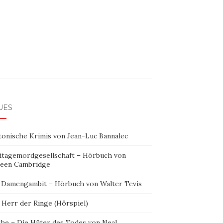
UES
tonische Krimis von Jean-Luc Bannalec
itagemordgesellschaft – Hörbuch von
leen Cambridge
 Damengambit – Hörbuch von Walter Tevis
 Herr der Ringe (Hörspiel)
the – Die Hüter des Todes von Neal