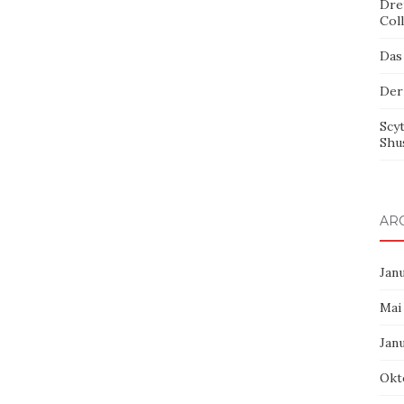
Dre
Col
Das
Der
Scy
Shu
AR
Jan
Mai
Jan
Okt