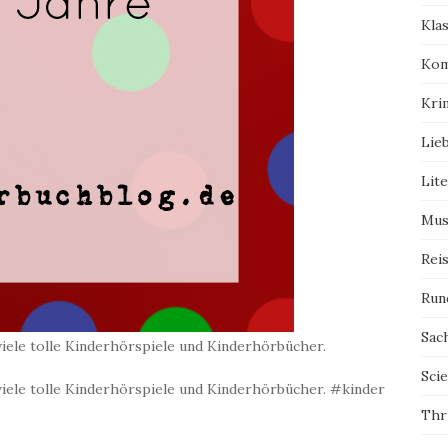
Kla
Kom
Kri
Lie
Lit
Mus
Rei
Run
Sac
viele tolle Kinderhörspiele und Kinderhörbücher.
Scie
viele tolle Kinderhörspiele und Kinderhörbücher. #kinder
Thri