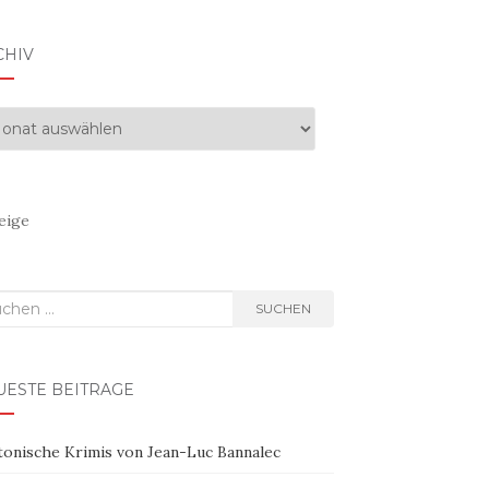
CHIV
hiv
eige
hen
SUCHEN
h:
UESTE BEITRÄGE
tonische Krimis von Jean-Luc Bannalec