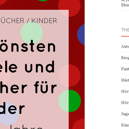
Shu
TH
Aut
Bio
Fan
His
Hör
Hör
Jug
Kin