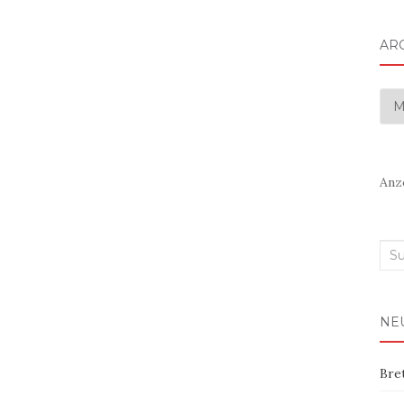
AR
Arc
Anz
Suc
nac
NE
Bre