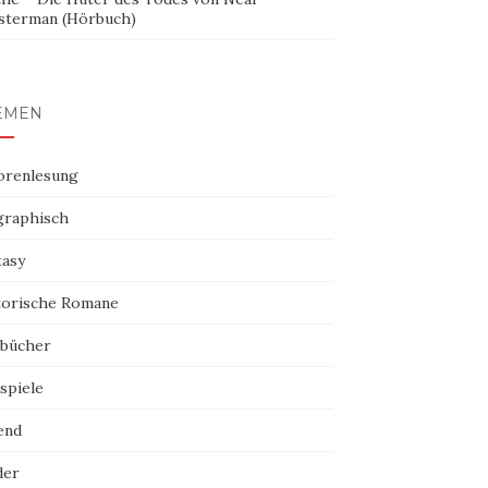
sterman (Hörbuch)
EMEN
orenlesung
graphisch
tasy
torische Romane
bücher
spiele
end
der