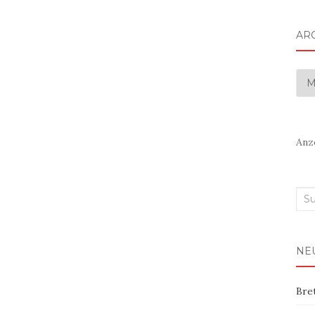
AR
Arc
Anz
Suc
nac
NE
Bre