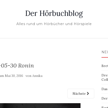
Der Hörbuchblog
Alles rund um Hörbücher und Hörspiele
NE
-05-30 Ronin
Bre
Dre
 am
von
Mai 30, 2016
Annika
Col
Das
Nächste
Der
Scy