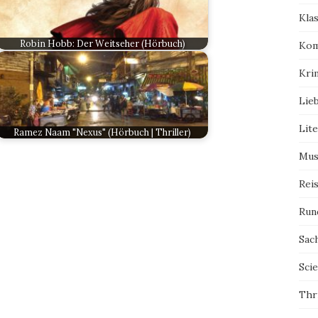
Kla
Robin Hobb: Der Weitseher (Hörbuch)
Kom
Kri
Lie
Lit
Ramez Naam "Nexus" (Hörbuch | Thriller)
Mus
Rei
Run
Sac
Scie
Thri