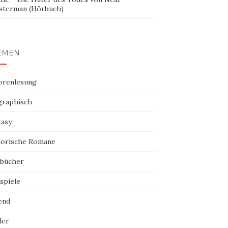
sterman (Hörbuch)
EMEN
orenlesung
graphisch
tasy
torische Romane
bücher
spiele
end
der