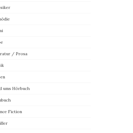
ssiker
ödie
mi
be
eratur / Prosa
ik
sen
d ums Hörbuch
hbuch
nce Fiction
ller