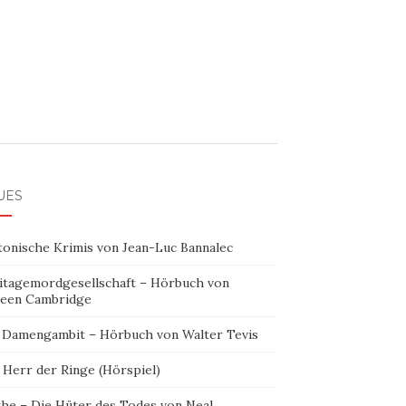
UES
tonische Krimis von Jean-Luc Bannalec
itagemordgesellschaft – Hörbuch von
leen Cambridge
 Damengambit – Hörbuch von Walter Tevis
 Herr der Ringe (Hörspiel)
the – Die Hüter des Todes von Neal