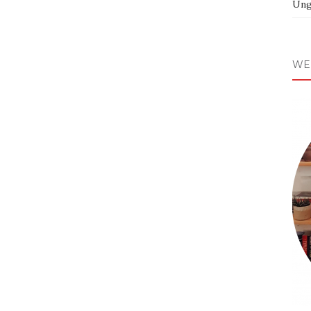
Ung
WE