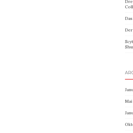
Dre
Col
Das
Der
Scy
Shu
AR
Jan
Mai
Jan
Okt