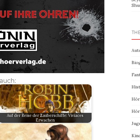
Shu
TH
Aut
Bio
Fan
 auch:
His
Hör
Hör
Auf der Reise der Zauberschiffe: Viviaces
Erwachen
Jug
Kin