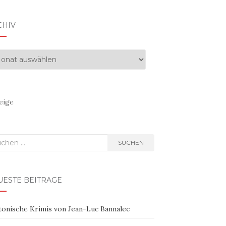
CHIV
hiv
eige
hen
SUCHEN
h:
UESTE BEITRÄGE
tonische Krimis von Jean-Luc Bannalec