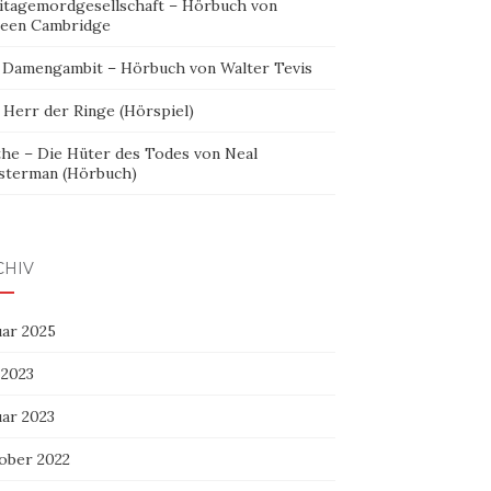
itagemordgesellschaft – Hörbuch von
leen Cambridge
 Damengambit – Hörbuch von Walter Tevis
 Herr der Ringe (Hörspiel)
the – Die Hüter des Todes von Neal
sterman (Hörbuch)
CHIV
uar 2025
 2023
uar 2023
ober 2022