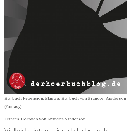
Hörbuch Rezension: Elantris Hörbuch von Brandon Sanderson
(Fantasy)
Elantris Hörbuch von Brandon Sanderson
Vielleicht interessiert dich das auch: