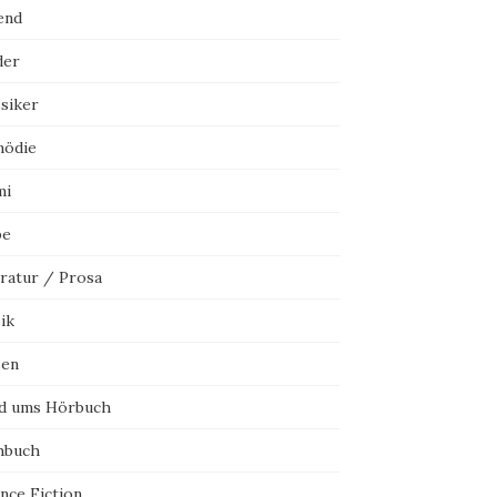
end
der
ssiker
ödie
mi
be
eratur / Prosa
ik
sen
d ums Hörbuch
hbuch
nce Fiction