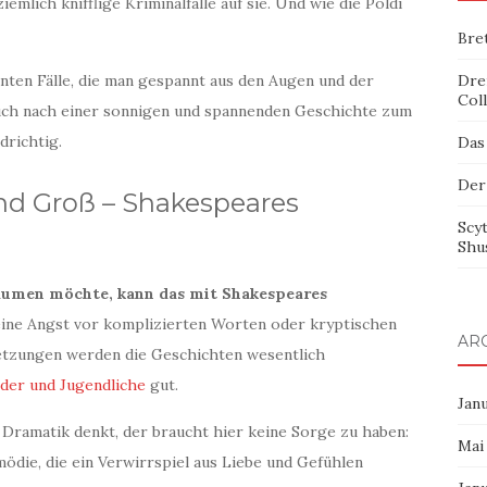
emlich knifflige Kriminalfälle auf sie. Und wie die Poldi
Bre
anten Fälle, die man gespannt aus den Augen und der
Dre
Col
euch nach einer sonnigen und spannenden Geschichte zum
drichtig.
Das
Der
und Groß – Shakespeares
Scy
Shu
räumen möchte, kann das mit Shakespeares
ine Angst vor komplizierten Worten oder kryptischen
AR
setzungen werden die Geschichten wesentlich
der und Jugendliche
gut.
Jan
 Dramatik denkt, der braucht hier keine Sorge zu haben:
Mai
die, die ein Verwirrspiel aus Liebe und Gefühlen