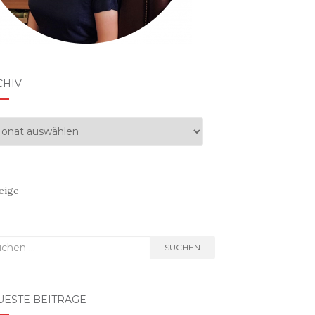
CHIV
hiv
eige
hen
SUCHEN
h:
UESTE BEITRÄGE