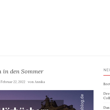
h in den Sommer
NE
m
von
Februar 22, 2022
Annika
Bre
Dre
Col
Das