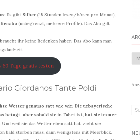
us: Es gibt
Silber
(25 Stunden lesen/hören pro Monat),
lienabo
(unbegrenzt, mehrere Profile). Das Abo gilt
AR
e, braucht ihr keine Bedenken haben: Das Abo kann man
agslaufzeit.
Arc
 60 Tage gratis testen
Anz
Mario Giordanos Tante Poldi
hte Wetter genauso satt wie wir. Die urbayerische
Suc
s betagt, aber sobald sie in Fahrt ist, hat sie immer
nac
.
Und weil sie das Wetter eben satt hat, zieht sie
on bald sterben muss, dann wenigstens mit Meerblick.
NE