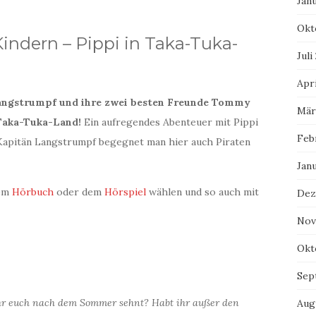
Jan
Okt
ndern – Pippi in Taka-Tuka-
Juli
Apri
 Langstrumpf und ihre zwei besten Freunde Tommy
Mär
Taka-Tuka-Land!
Ein aufregendes Abenteuer mit Pippi
Feb
Kapitän Langstrumpf begegnet man hier auch Piraten
Jan
dem
Hörbuch
oder dem
Hörspiel
wählen und so auch mit
Dez
Nov
Okt
Sep
ihr euch nach dem Sommer sehnt? Habt ihr außer den
Aug