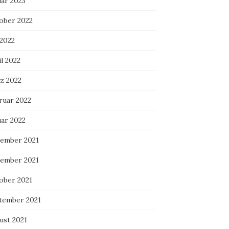
uar 2023
ober 2022
 2022
l 2022
z 2022
ruar 2022
uar 2022
ember 2021
ember 2021
ober 2021
tember 2021
ust 2021