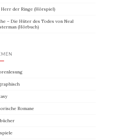
 Herr der Ringe (Hörspiel)
the – Die Hüter des Todes von Neal
sterman (Hörbuch)
EMEN
orenlesung
graphisch
tasy
torische Romane
bücher
spiele