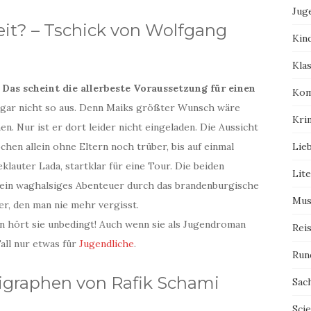
Jug
eit? – Tschick von Wolfgang
Kin
Kla
 Das scheint die allerbeste Voraussetzung für einen
Kom
 gar nicht so aus. Denn Maiks größter Wunsch wäre
Kri
n. Nur ist er dort leider nicht eingeladen. Die Aussicht
hen allein ohne Eltern noch trüber, bis auf einmal
Lie
klauter Lada, startklar für eine Tour. Die beiden
Lit
ein waghalsiges Abenteuer durch das brandenburgische
Mus
r, den man nie mehr vergisst.
ann hört sie unbedingt! Auch wenn sie als Jugendroman
Rei
Fall nur etwas für
Jugendliche
.
Run
ligraphen von Rafik Schami
Sac
Scie