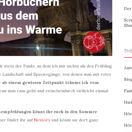
Der
Scy
Shu
TH
 stets der Punkt, an dem ich mir nichts als den Frühling
Aut
e Landschaft und Spaziergänge, von denen man mit roter
Bio
–
ab einem gewissen Zeitpunkt träume ich vom
nn man raus geht und zwischendurch vielleicht einmal
Fan
His
hempfehlungen könnt ihr euch in den Sommer
Hör
er findet ihr auf
Nextory
und könnt sie dort ganz
Hör