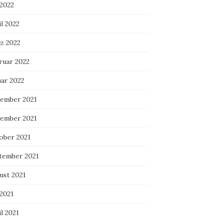
 2022
l 2022
z 2022
ruar 2022
uar 2022
ember 2021
ember 2021
ober 2021
tember 2021
ust 2021
 2021
l 2021