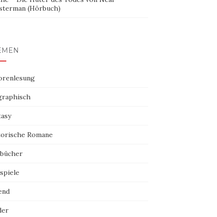
sterman (Hörbuch)
EMEN
orenlesung
graphisch
tasy
torische Romane
bücher
spiele
end
der