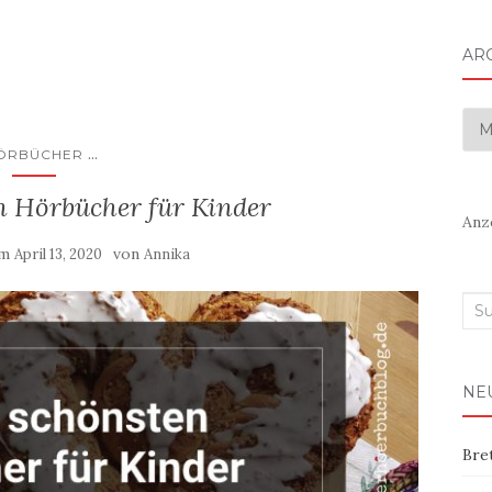
AR
Arc
...
ÖRBÜCHER
n Hörbücher für Kinder
Anz
am
von
April 13, 2020
Annika
Suc
nac
NE
Bre