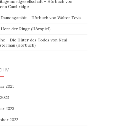
itagemordgesellschaft – Hörbuch von
leen Cambridge
 Damengambit – Hörbuch von Walter Tevis
 Herr der Ringe (Hörspiel)
the – Die Hüter des Todes von Neal
sterman (Hörbuch)
CHIV
uar 2025
 2023
uar 2023
ober 2022