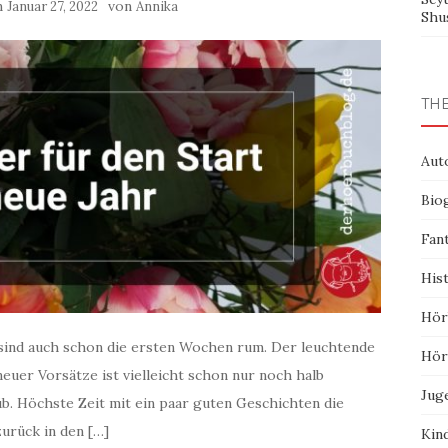
am
von
Januar 27, 2022
Annika
Shu
TH
Aut
Bio
Fan
His
Hör
sind auch schon die ersten Wochen rum. Der leuchtende
Hör
euer Vorsätze ist vielleicht schon nur noch halb
Jug
rüb. Höchste Zeit mit ein paar guten Geschichten die
zurück in den […]
Kin