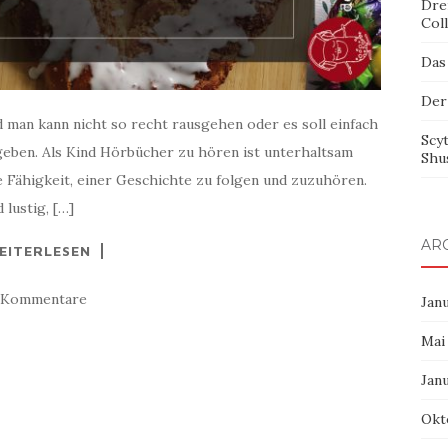
Dre
Col
Das
Der
d man kann nicht so recht rausgehen oder es soll einfach
Scy
eben. Als Kind Hörbücher zu hören ist unterhaltsam
Shu
ie Fähigkeit, einer Geschichte zu folgen und zuzuhören.
lustig, […]
AR
EITERLESEN
 Kommentare
Jan
Mai
Jan
Okt