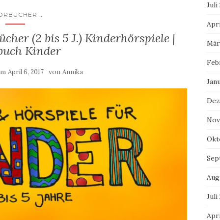
Juli
...
ÖRBÜCHER
Apri
her (2 bis 5 J.) Kinderhörspiele |
Mär
buch Kinder
Feb
 am
von
April 6, 2017
Annika
Jan
Dez
Nov
Okt
Sep
Aug
Juli
Apri