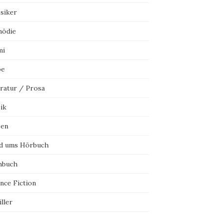
ssiker
ödie
mi
be
eratur / Prosa
ik
sen
d ums Hörbuch
hbuch
nce Fiction
ller