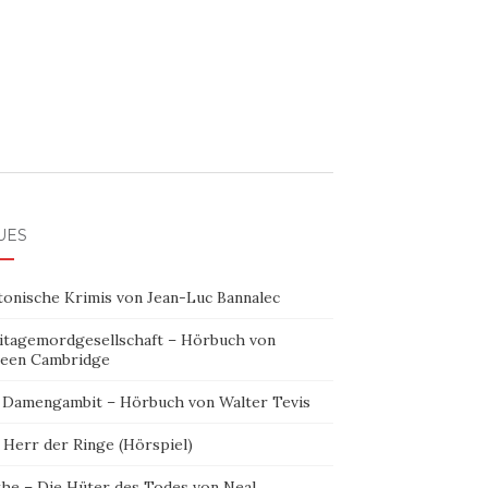
UES
tonische Krimis von Jean-Luc Bannalec
itagemordgesellschaft – Hörbuch von
leen Cambridge
 Damengambit – Hörbuch von Walter Tevis
 Herr der Ringe (Hörspiel)
the – Die Hüter des Todes von Neal