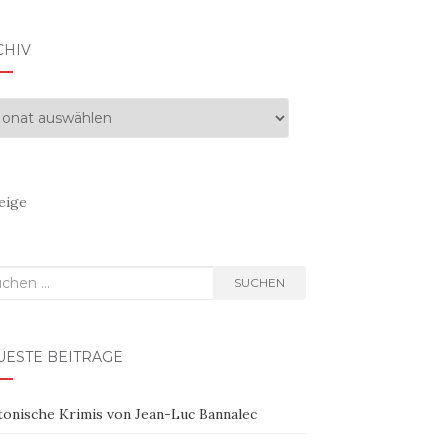
CHIV
hiv
eige
hen
SUCHEN
h:
UESTE BEITRÄGE
tonische Krimis von Jean-Luc Bannalec