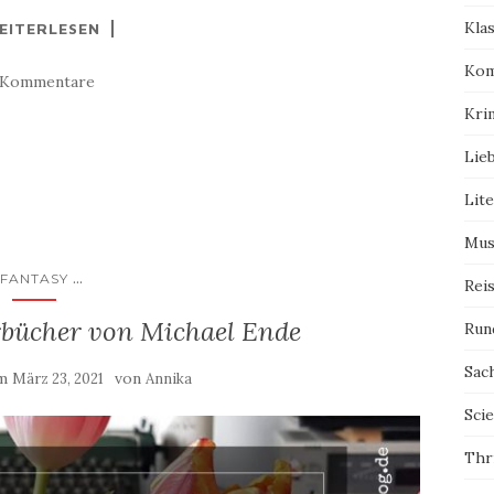
Kla
EITERLESEN
Kom
 Kommentare
Kri
Lie
Lit
Mus
...
FANTASY
Rei
rbücher von Michael Ende
Run
Sac
am
von
März 23, 2021
Annika
Scie
Thri