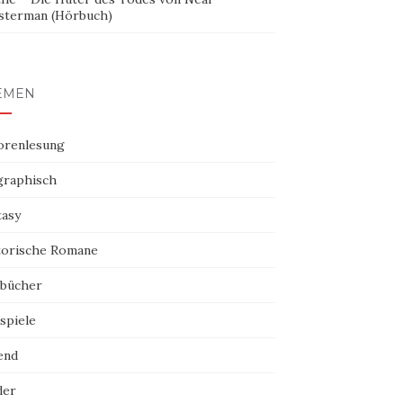
sterman (Hörbuch)
EMEN
orenlesung
graphisch
tasy
torische Romane
bücher
spiele
end
der