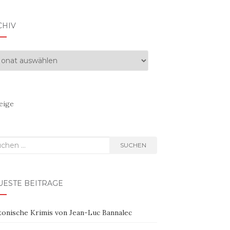
CHIV
hiv
eige
hen
SUCHEN
h:
UESTE BEITRÄGE
tonische Krimis von Jean-Luc Bannalec