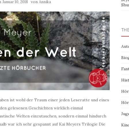
am
von
Januar 10, 2018
Annika
Shu
TH
Aut
Bio
Fan
His
Hör
taben ist wohl der Traum einer jeden Leseratte und eines
Hör
den gelesenen Geschichten wirklich einmal
Jug
tastische Welten einzutauchen, sondern einmal hindurch
alb war ich sehr gespannt auf Kai Meyers Trilogie Die
Kin