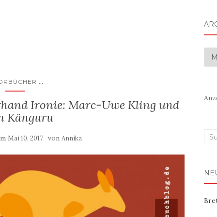
AR
Arc
...
ÖRBÜCHER
Anz
rhand Ironie: Marc-Uwe Kling und
in Känguru
Suc
 am
von
Mai 10, 2017
Annika
nac
NE
Bre