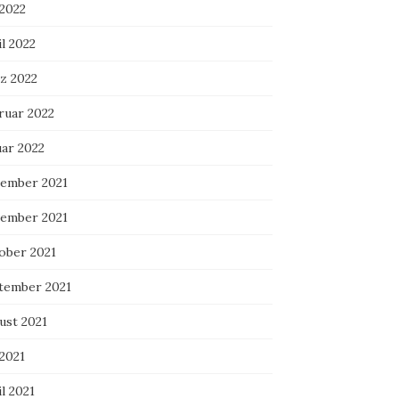
 2022
l 2022
z 2022
ruar 2022
uar 2022
ember 2021
ember 2021
ober 2021
tember 2021
ust 2021
 2021
l 2021