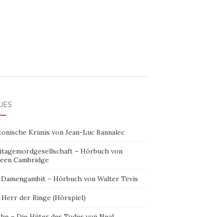
UES
tonische Krimis von Jean-Luc Bannalec
itagemordgesellschaft – Hörbuch von
leen Cambridge
 Damengambit – Hörbuch von Walter Tevis
 Herr der Ringe (Hörspiel)
the – Die Hüter des Todes von Neal