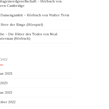
itagemordgesellschaft – Hörbuch von
leen Cambridge
 Damengambit – Hörbuch von Walter Tevis
 Herr der Ringe (Hörspiel)
the – Die Hüter des Todes von Neal
sterman (Hörbuch)
CHIV
uar 2025
 2023
uar 2023
ober 2022