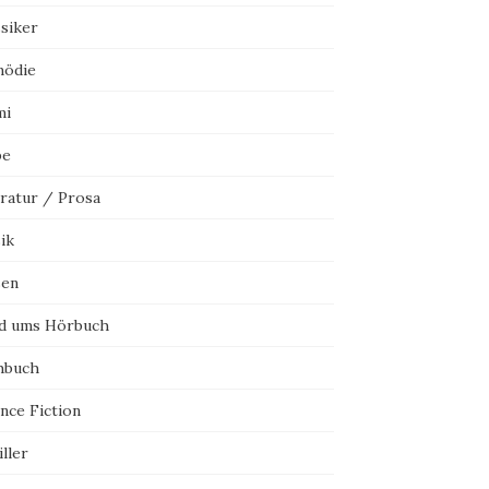
ssiker
ödie
mi
be
eratur / Prosa
ik
sen
d ums Hörbuch
hbuch
nce Fiction
ller