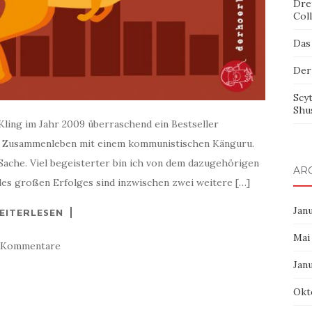
Dre
Col
Das
Der
Scy
Shu
ling im Jahr 2009 überraschend ein Bestseller
das Zusammenleben mit einem kommunistischen Känguru.
 Sache. Viel begeisterter bin ich von dem dazugehörigen
AR
 des großen Erfolges sind inzwischen zwei weitere […]
Jan
EITERLESEN
Mai
 Kommentare
Jan
Okt