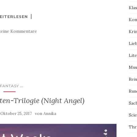
Kla
EITERLESEN
Kom
keine Kommentare
Kri
Lie
Lit
Mus
Rei
...
FANTASY
Run
en-Trilogie (Night Angel)
Sac
m
von
Oktober 25, 2017
Annika
Scie
Thri