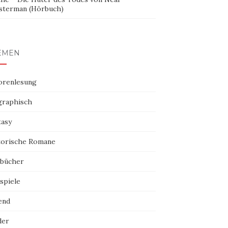
sterman (Hörbuch)
EMEN
orenlesung
graphisch
tasy
torische Romane
bücher
spiele
end
der