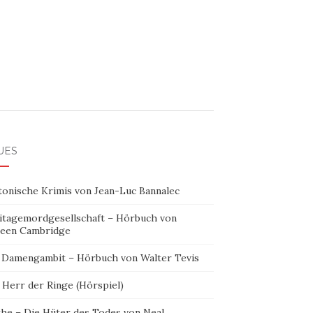
UES
tonische Krimis von Jean-Luc Bannalec
itagemordgesellschaft – Hörbuch von
leen Cambridge
 Damengambit – Hörbuch von Walter Tevis
 Herr der Ringe (Hörspiel)
the – Die Hüter des Todes von Neal