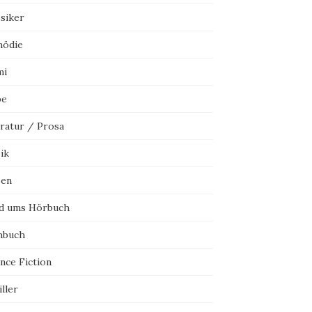
ssiker
ödie
mi
be
eratur / Prosa
ik
sen
d ums Hörbuch
hbuch
nce Fiction
ller