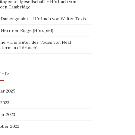
itagemordgesellschaft – Hörbuch von
leen Cambridge
 Damengambit – Hörbuch von Walter Tevis
 Herr der Ringe (Hörspiel)
the – Die Hüter des Todes von Neal
sterman (Hörbuch)
CHIV
uar 2025
 2023
uar 2023
ober 2022