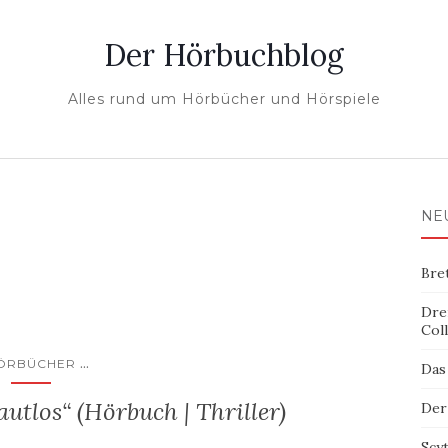
Der Hörbuchblog
Alles rund um Hörbücher und Hörspiele
NE
Bre
Dre
Col
...
ÖRBÜCHER
Das
utlos“ (Hörbuch | Thriller)
Der
Scy