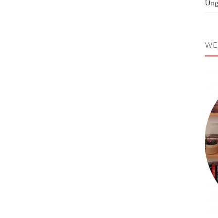
Ung
WE