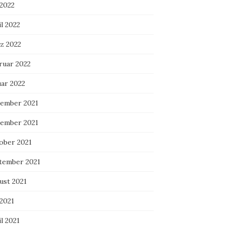
 2022
l 2022
z 2022
ruar 2022
uar 2022
ember 2021
ember 2021
ober 2021
tember 2021
ust 2021
 2021
l 2021