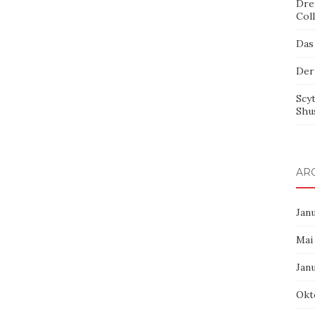
Dre
Col
Das
Der
Scy
Shu
AR
Jan
Mai
Jan
Okt