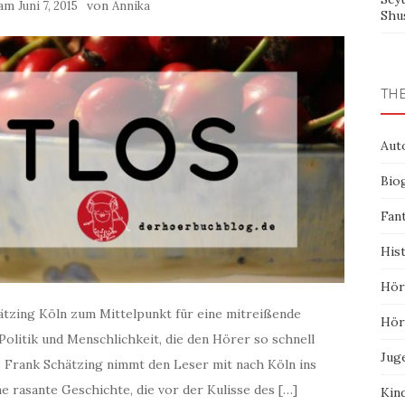
 am
von
Juni 7, 2015
Annika
Shu
TH
Aut
Bio
Fan
His
Hör
ätzing Köln zum Mittelpunkt für eine mitreißende
Hör
Politik und Menschlichkeit, die den Hörer so schnell
Jug
os Frank Schätzing nimmt den Leser mit nach Köln ins
e rasante Geschichte, die vor der Kulisse des […]
Kin