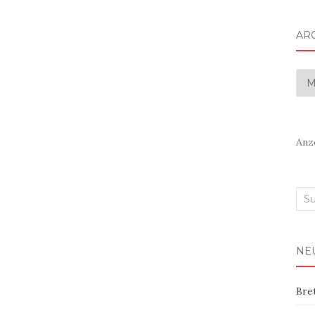
AR
Arc
Anz
Suc
nac
NE
Bre