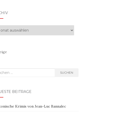
CHIV
hiv
eige
hen
SUCHEN
h:
UESTE BEITRÄGE
tonische Krimis von Jean-Luc Bannalec