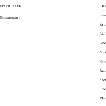
Kla
EITERLESEN
Kom
 Kommentare
Kri
Lie
Lit
Mus
Rei
Run
Sac
Scie
Thri