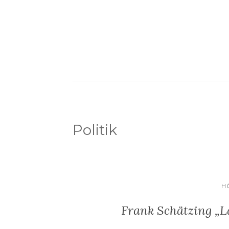
Politik
H
Frank Schätzing „La