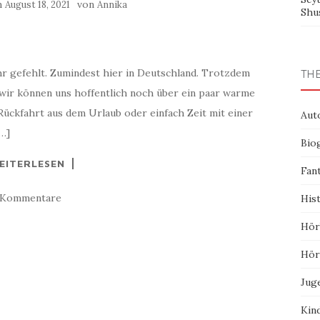
am
von
August 18, 2021
Annika
Shu
r gefehlt. Zumindest hier in Deutschland. Trotzdem
TH
 wir können uns hoffentlich noch über ein paar warme
 Rückfahrt aus dem Urlaub oder einfach Zeit mit einer
Aut
…]
Bio
EITERLESEN
Fan
 Kommentare
His
Hör
Hör
Jug
Kin