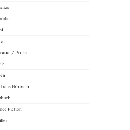
ssiker
ödie
mi
be
eratur / Prosa
ik
sen
d ums Hörbuch
hbuch
nce Fiction
ller