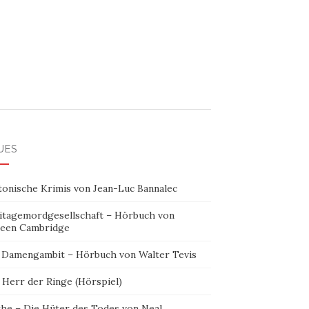
UES
tonische Krimis von Jean-Luc Bannalec
itagemordgesellschaft – Hörbuch von
leen Cambridge
 Damengambit – Hörbuch von Walter Tevis
 Herr der Ringe (Hörspiel)
the – Die Hüter des Todes von Neal