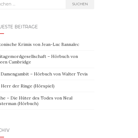
hen
SUCHEN
h:
UESTE BEITRÄGE
tonische Krimis von Jean-Luc Bannalec
itagemordgesellschaft – Hörbuch von
leen Cambridge
 Damengambit – Hörbuch von Walter Tevis
 Herr der Ringe (Hörspiel)
the – Die Hüter des Todes von Neal
sterman (Hörbuch)
CHIV