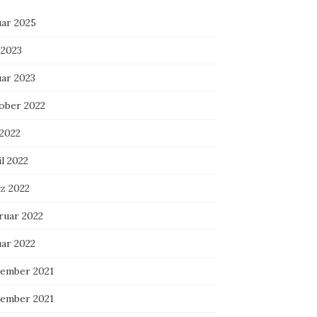
uar 2025
 2023
uar 2023
ober 2022
 2022
l 2022
z 2022
ruar 2022
uar 2022
ember 2021
ember 2021