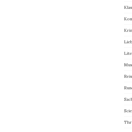
Kla
Kom
Kri
Lie
Lit
Mus
Rei
Run
Sac
Scie
Thri