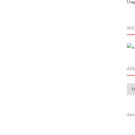
Ung
WE
AR
Arc
Anz