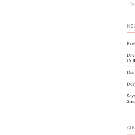
Suc
nac
NE
Bre
Dre
Col
Das
Der
Scy
Shu
AR