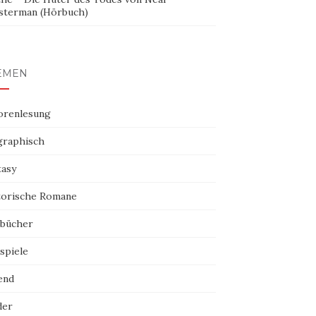
sterman (Hörbuch)
EMEN
orenlesung
graphisch
tasy
torische Romane
bücher
spiele
end
der