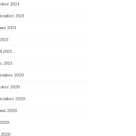
ober 2021
tember 2021
ust 2021
 2021
l 2021
z 2021
ember 2020
ober 2020
tember 2020
ust 2020
 2020
i 2020