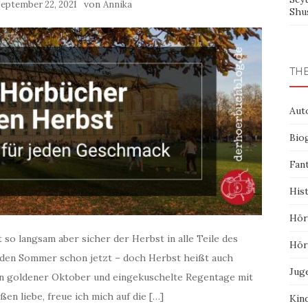
von
eptember 22, 2021
Annika
Shu
TH
Aut
Bio
Fan
His
Hör
o langsam aber sicher der Herbst in alle Teile des
Hör
 den Sommer schon jetzt – doch Herbst heißt auch
Jug
ein goldener Oktober und eingekuschelte Regentage mit
en liebe, freue ich mich auf die […]
Kin