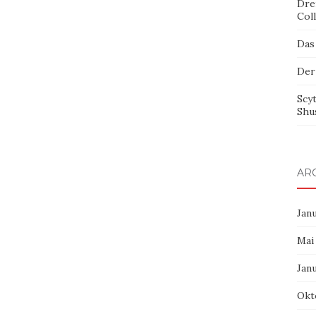
Dre
Col
Das
Der
Scy
Shu
AR
Jan
Mai
Jan
Okt