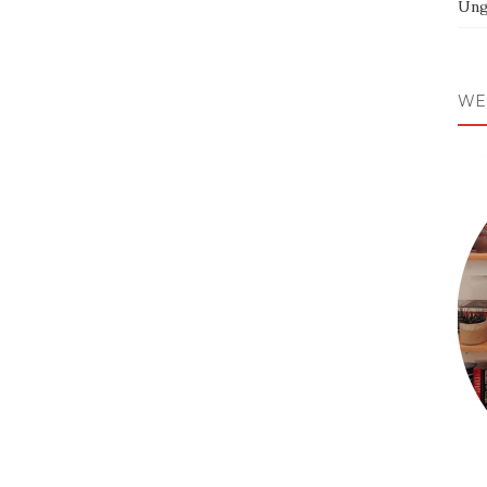
Ung
WE