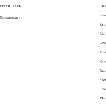
Kla
EITERLESEN
Kom
 Kommentare
Kri
Lie
Lit
Mus
Rei
Run
Sac
Scie
Thri