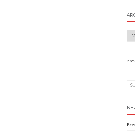
AR
Arc
Anz
Suc
nac
NE
Bre