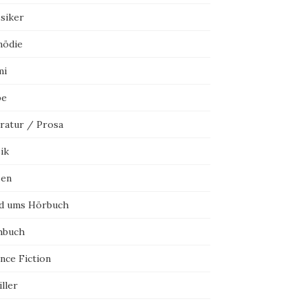
ssiker
ödie
mi
be
eratur / Prosa
ik
sen
d ums Hörbuch
hbuch
nce Fiction
ller