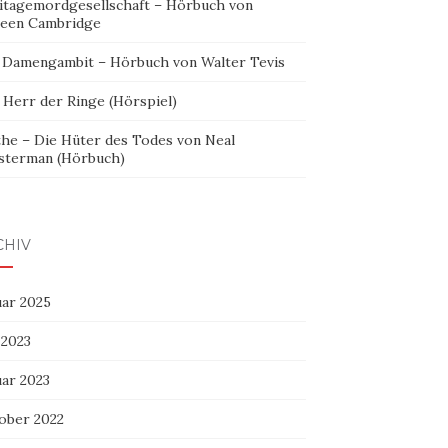
itagemordgesellschaft – Hörbuch von
leen Cambridge
 Damengambit – Hörbuch von Walter Tevis
 Herr der Ringe (Hörspiel)
the – Die Hüter des Todes von Neal
sterman (Hörbuch)
CHIV
uar 2025
 2023
uar 2023
ober 2022