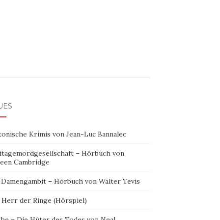
UES
tonische Krimis von Jean-Luc Bannalec
itagemordgesellschaft – Hörbuch von
leen Cambridge
 Damengambit – Hörbuch von Walter Tevis
 Herr der Ringe (Hörspiel)
the – Die Hüter des Todes von Neal