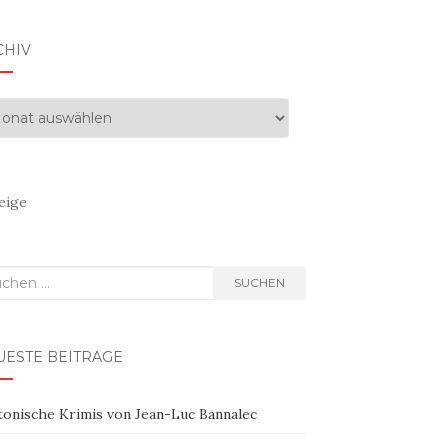
CHIV
hiv
eige
hen
SUCHEN
h:
UESTE BEITRÄGE
tonische Krimis von Jean-Luc Bannalec