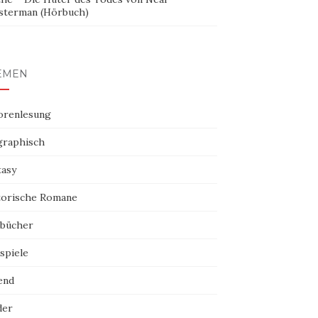
sterman (Hörbuch)
EMEN
orenlesung
graphisch
tasy
torische Romane
bücher
spiele
end
der