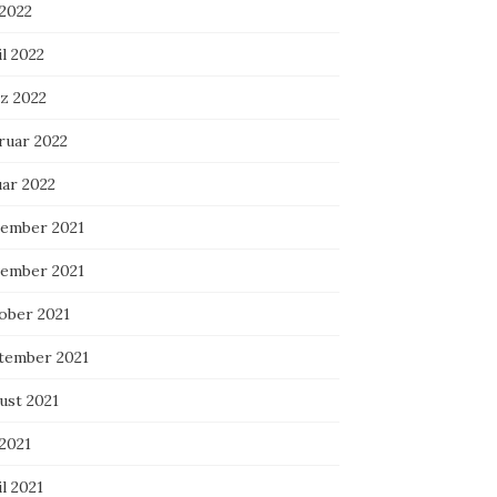
 2022
l 2022
z 2022
ruar 2022
uar 2022
ember 2021
ember 2021
ober 2021
tember 2021
ust 2021
 2021
l 2021