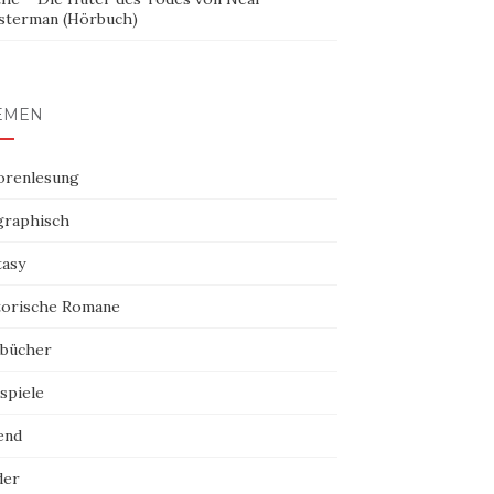
sterman (Hörbuch)
EMEN
orenlesung
graphisch
tasy
torische Romane
bücher
spiele
end
der