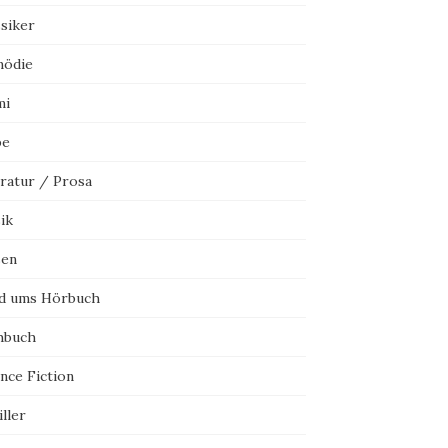
ssiker
ödie
mi
be
eratur / Prosa
ik
sen
d ums Hörbuch
hbuch
nce Fiction
ller