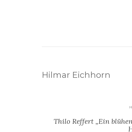
Hilmar Eichhorn
H
Thilo Reffert „Ein blühe
H