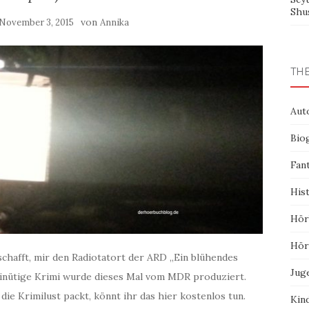
Shu
von
November 3, 2015
Annika
TH
Aut
Bio
Fan
His
Hör
Hör
chafft, mir den Radiotatort der ARD „Ein blühendes
Jug
nütige Krimi wurde dieses Mal vom MDR produziert.
die Krimilust packt, könnt ihr das hier kostenlos tun.
Kin