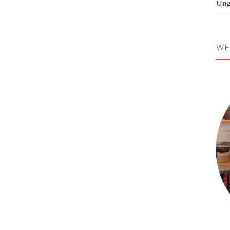
Ung
WE