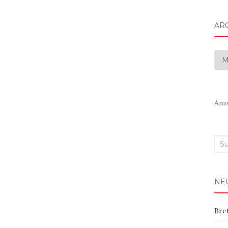
AR
Arc
Anz
Suc
nac
NE
Bre