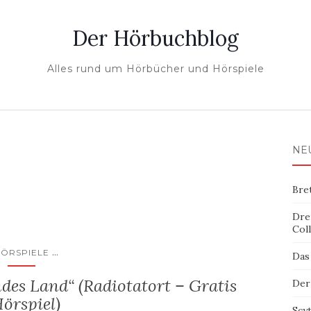
Der Hörbuchblog
Alles rund um Hörbücher und Hörspiele
NE
Bre
Dre
Col
...
ÖRSPIELE
Das
ndes Land“ (Radiotatort – Gratis
Der
örspiel)
Scy