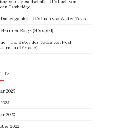
itagemordgesellschaft – Hörbuch von
leen Cambridge
 Damengambit – Hörbuch von Walter Tevis
 Herr der Ringe (Hörspiel)
the – Die Hüter des Todes von Neal
sterman (Hörbuch)
CHIV
uar 2025
 2023
uar 2023
ober 2022