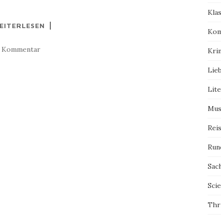
Kla
EITERLESEN
Kom
1 Kommentar
Kri
Lie
Lit
Mus
Rei
Run
Sac
Scie
Thri