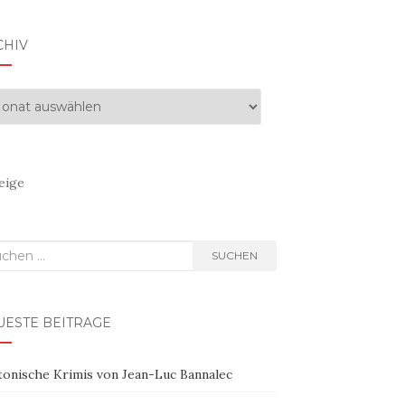
CHIV
hiv
eige
hen
SUCHEN
h:
UESTE BEITRÄGE
tonische Krimis von Jean-Luc Bannalec