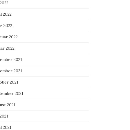
 2022
l 2022
z 2022
ruar 2022
uar 2022
ember 2021
ember 2021
ober 2021
tember 2021
ust 2021
 2021
l 2021