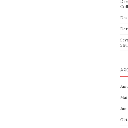
Dre
Col
Das
Der
Scy
Shu
AR
Jan
Mai
Jan
Okt