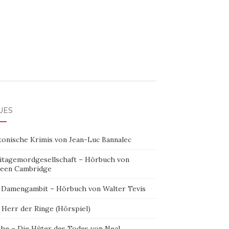
UES
tonische Krimis von Jean-Luc Bannalec
itagemordgesellschaft – Hörbuch von
leen Cambridge
 Damengambit – Hörbuch von Walter Tevis
 Herr der Ringe (Hörspiel)
the – Die Hüter des Todes von Neal