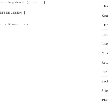
r in Regalen abgebildet […]
Kla
EITERLESEN
Kom
keine Kommentare
Kri
Lie
Lit
Mus
Rei
Run
Sac
Scie
Thri