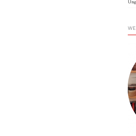
Ung
WE