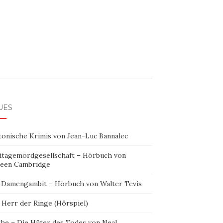
UES
tonische Krimis von Jean-Luc Bannalec
itagemordgesellschaft – Hörbuch von
leen Cambridge
 Damengambit – Hörbuch von Walter Tevis
 Herr der Ringe (Hörspiel)
the – Die Hüter des Todes von Neal