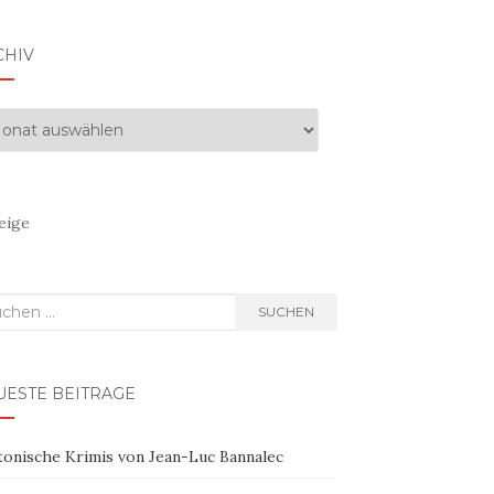
CHIV
hiv
eige
hen
SUCHEN
h:
UESTE BEITRÄGE
tonische Krimis von Jean-Luc Bannalec