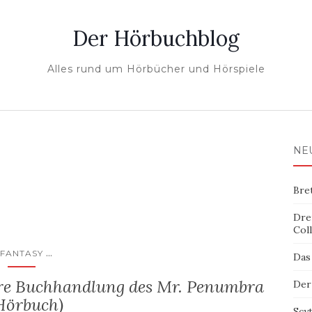
Der Hörbuchblog
Alles rund um Hörbücher und Hörspiele
NE
Bre
Dre
Col
...
FANTASY
Das
are Buchhandlung des Mr. Penumbra
Der
Hörbuch)
Scy