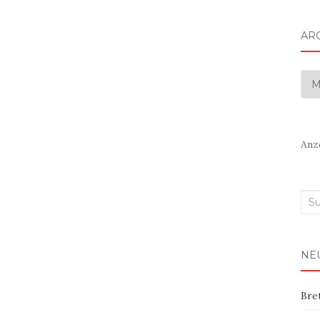
AR
Arc
Anz
Suc
nac
NE
Bre