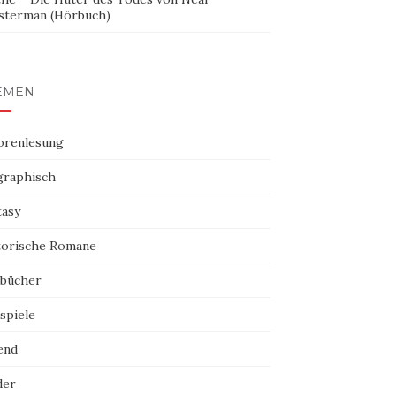
sterman (Hörbuch)
EMEN
orenlesung
graphisch
tasy
torische Romane
bücher
spiele
end
der