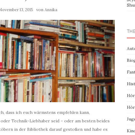
Shu
von
November 13, 2015
Annika
TH
Aut
Bio
Fan
His
Hör
Hör
ch, dass ich euch wärmstens empfehlen kann,
Jug
 oder Technik-Liebhaber seid – oder am besten beides
Stöbern in der Bibliothek darauf gestoßen und habe es
Kin