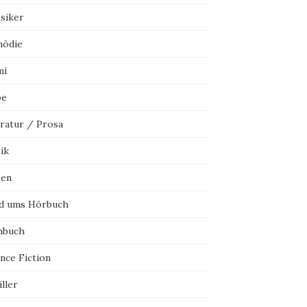
ssiker
ödie
mi
be
eratur / Prosa
ik
sen
d ums Hörbuch
hbuch
nce Fiction
ller