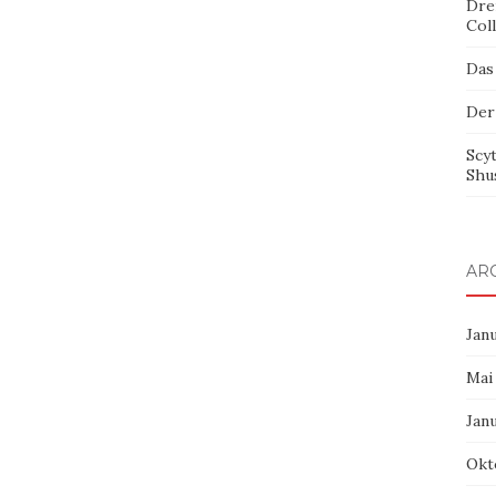
Dre
Col
Das
Der
Scy
Shu
AR
Jan
Mai
Jan
Okt