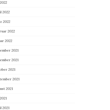
 2022
l 2022
z 2022
ruar 2022
uar 2022
ember 2021
ember 2021
ober 2021
tember 2021
ust 2021
 2021
l 2021