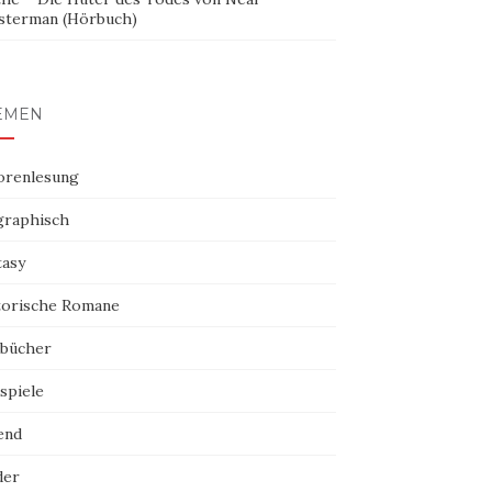
sterman (Hörbuch)
EMEN
orenlesung
graphisch
tasy
torische Romane
bücher
spiele
end
der