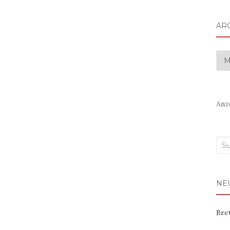
AR
Arc
Anz
Suc
nac
NE
Bre