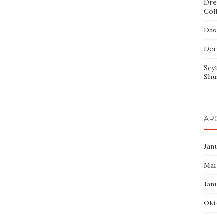
Dre
Col
Das
Der
Scy
Shu
AR
Jan
Mai
Jan
Okt