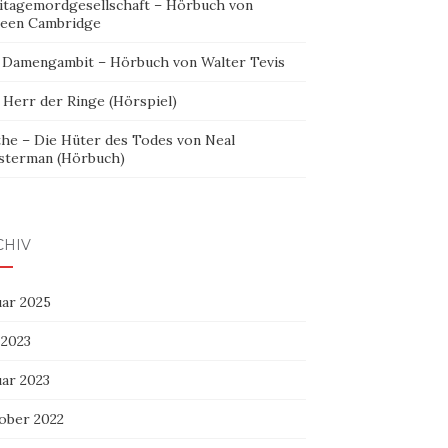
itagemordgesellschaft – Hörbuch von
leen Cambridge
 Damengambit – Hörbuch von Walter Tevis
 Herr der Ringe (Hörspiel)
the – Die Hüter des Todes von Neal
sterman (Hörbuch)
CHIV
uar 2025
 2023
uar 2023
ober 2022