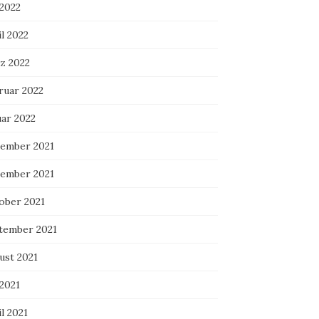
 2022
l 2022
z 2022
ruar 2022
uar 2022
ember 2021
ember 2021
ober 2021
tember 2021
ust 2021
 2021
l 2021