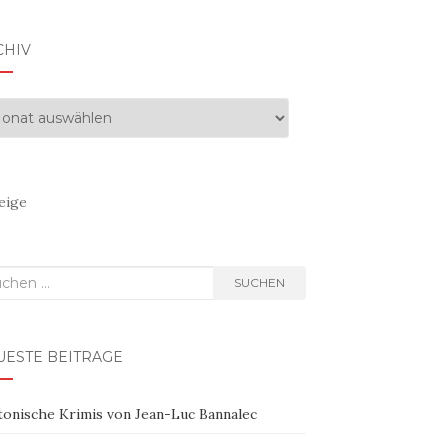
CHIV
hiv
eige
hen
SUCHEN
h:
UESTE BEITRÄGE
tonische Krimis von Jean-Luc Bannalec