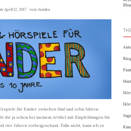
Shu
 am
von
April 12, 2017
Annika
TH
Aut
Bio
Fan
His
Hör
Hör
rspiele für Kinder zwischen fünf und zehn Jahren
Jug
abt ihr ja schon bei meinem Artikel mit Empfehlungen für
 vier Jahren vorbeigeschaut. Falls nicht, kann ich es
Kin