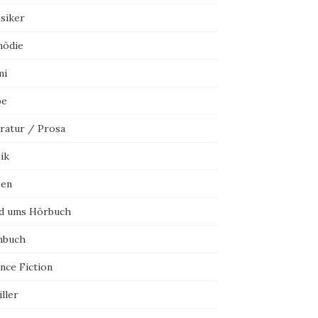
ssiker
ödie
mi
be
eratur / Prosa
ik
sen
d ums Hörbuch
hbuch
nce Fiction
ller