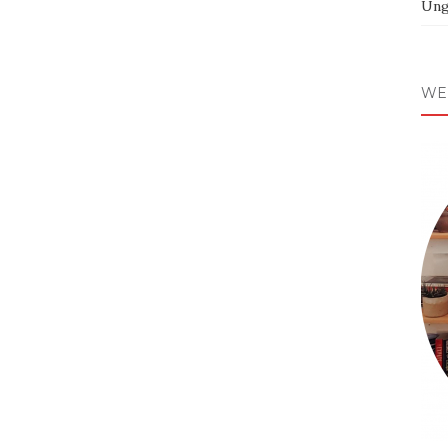
Ung
WE