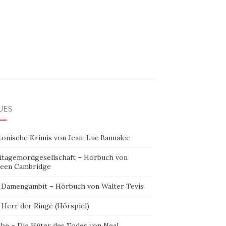
UES
tonische Krimis von Jean-Luc Bannalec
itagemordgesellschaft – Hörbuch von
leen Cambridge
 Damengambit – Hörbuch von Walter Tevis
 Herr der Ringe (Hörspiel)
the – Die Hüter des Todes von Neal