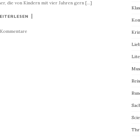
r, die von Kindern mit vier Jahren gern […]
Kla
EITERLESEN
Kom
 Kommentare
Kri
Lie
Lit
Mus
Rei
Run
Sac
Scie
Thri