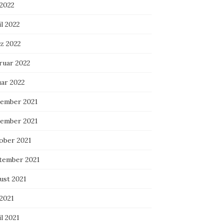
 2022
l 2022
z 2022
ruar 2022
uar 2022
ember 2021
ember 2021
ober 2021
tember 2021
ust 2021
 2021
l 2021