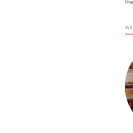
Ung
WE