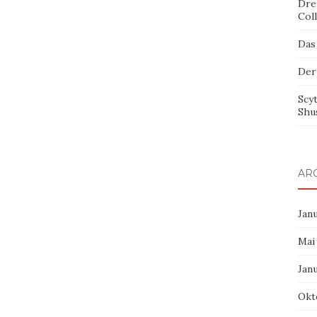
Dre
Col
Das
Der
Scy
Shu
AR
Jan
Mai
Jan
Okt