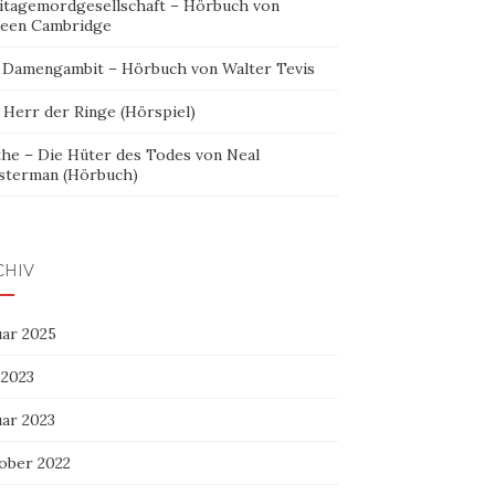
itagemordgesellschaft – Hörbuch von
leen Cambridge
 Damengambit – Hörbuch von Walter Tevis
 Herr der Ringe (Hörspiel)
the – Die Hüter des Todes von Neal
sterman (Hörbuch)
CHIV
uar 2025
 2023
uar 2023
ober 2022