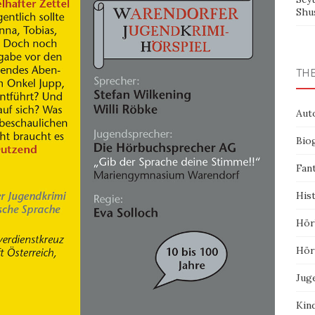
Shu
TH
Aut
Bio
Fan
His
Hör
Hör
Jug
Kin