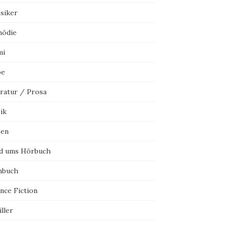
ssiker
ödie
mi
be
eratur / Prosa
ik
sen
d ums Hörbuch
hbuch
nce Fiction
ller