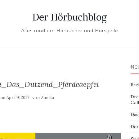
Der Hörbuchblog
Alles rund um Hörbücher und Hörspiele
NE
e_Das_Dutzend_Pferdeaepfel
Bre
Dre
 am
von
April 9, 2017
Annika
Col
Das
Der
Scy