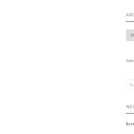
AR
Arc
Anz
Suc
nac
NE
Bre