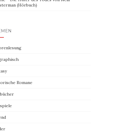
sterman (Hörbuch)
EMEN
orenlesung
graphisch
tasy
torische Romane
bücher
spiele
end
der