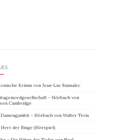
UES
tonische Krimis von Jean-Luc Bannalec
itagemordgesellschaft – Hörbuch von
leen Cambridge
 Damengambit – Hörbuch von Walter Tevis
 Herr der Ringe (Hörspiel)
the – Die Hüter des Todes von Neal