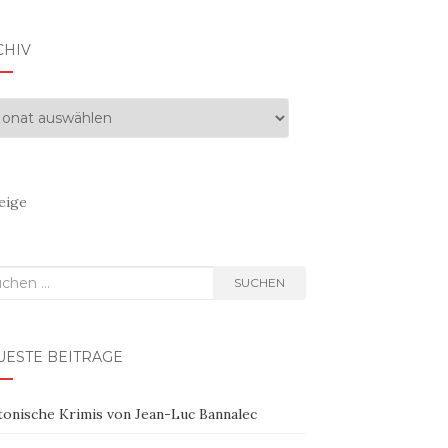
CHIV
hiv
eige
hen
SUCHEN
h:
UESTE BEITRÄGE
tonische Krimis von Jean-Luc Bannalec