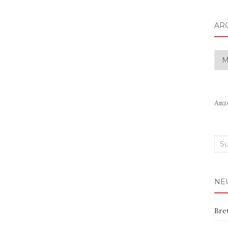
AR
Arc
Anz
Suc
nac
NE
Bre