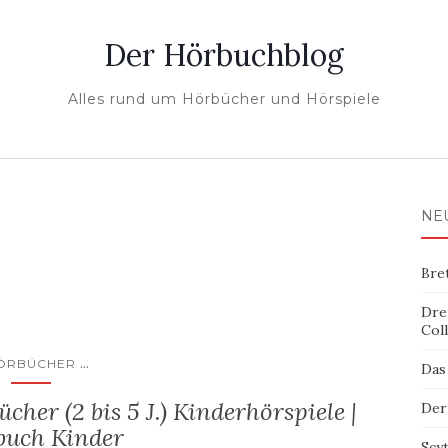
Der Hörbuchblog
Alles rund um Hörbücher und Hörspiele
NE
Bre
Dre
Col
...
ÖRBÜCHER
Das
her (2 bis 5 J.) Kinderhörspiele |
Der
buch Kinder
Scy