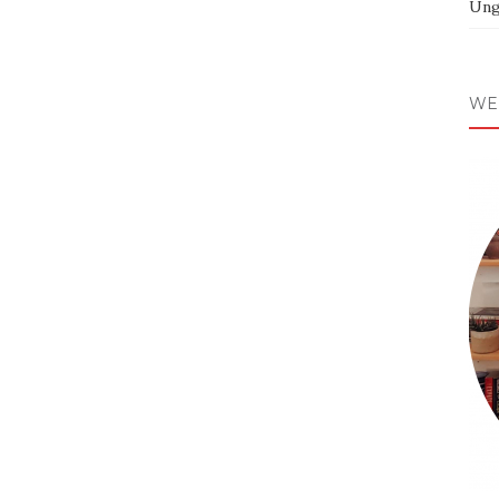
Ung
WE