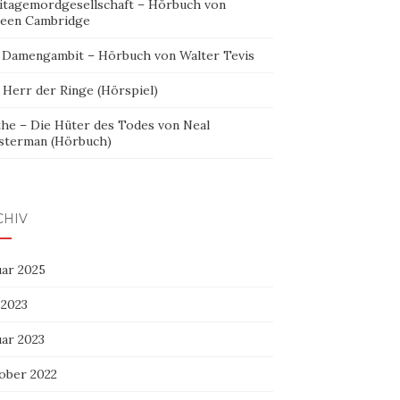
itagemordgesellschaft – Hörbuch von
leen Cambridge
 Damengambit – Hörbuch von Walter Tevis
 Herr der Ringe (Hörspiel)
the – Die Hüter des Todes von Neal
sterman (Hörbuch)
CHIV
uar 2025
 2023
uar 2023
ober 2022