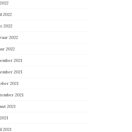
 2022
l 2022
z 2022
ruar 2022
uar 2022
ember 2021
ember 2021
ober 2021
tember 2021
ust 2021
 2021
l 2021