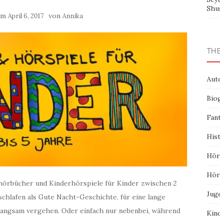
Shu
 am
von
April 6, 2017
Annika
TH
Aut
Bio
Fan
His
Hör
Hör
hörbücher und Kinderhörspiele für Kinder zwischen 2
Jug
schlafen als Gute Nacht-Geschichte, für eine lange
 langsam vergehen. Oder einfach nur nebenbei, während
Kin