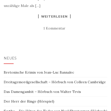
unzählige Male als […]
WEITERLESEN
1 Kommentar
NEUES
Bretonische Krimis von Jean-Luc Bannalec
Dreitagemordgesellschaft – Hörbuch von Colleen Cambridge
Das Damengambit – Hörbuch von Walter Tevis
Der Herr der Ringe (Hörspiel)
Scythe – Die Hüter des Todes von Neal Shusterman (Hörbuch)