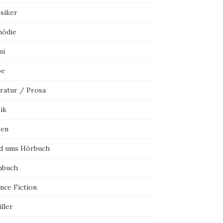
ssiker
ödie
mi
be
eratur / Prosa
ik
sen
d ums Hörbuch
hbuch
nce Fiction
ller