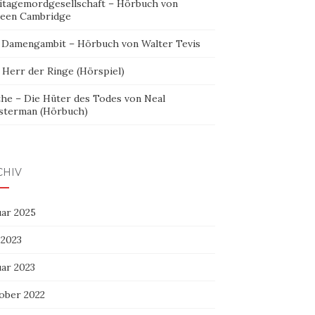
itagemordgesellschaft – Hörbuch von
leen Cambridge
 Damengambit – Hörbuch von Walter Tevis
 Herr der Ringe (Hörspiel)
the – Die Hüter des Todes von Neal
sterman (Hörbuch)
CHIV
uar 2025
 2023
uar 2023
ober 2022