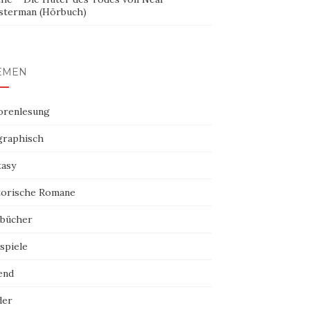
sterman (Hörbuch)
EMEN
orenlesung
graphisch
tasy
torische Romane
bücher
spiele
end
der