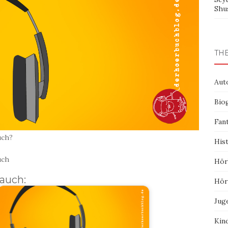
Shu
TH
Aut
Bio
Fan
uch?
His
uch
Hör
 auch:
Hör
Jug
Kin