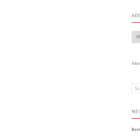
AR
Arc
Anz
Suc
nac
NE
Bre