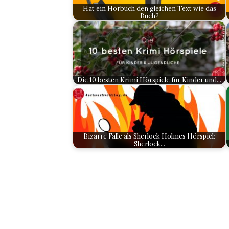
Hat ein Hörbuch den gleichen Text wie das
Buch?
Die 10 besten Krimi Hörspiele für Kinder und…
Bizarre Fälle als Sherlock Holmes Hörspiel:
Sherlock…