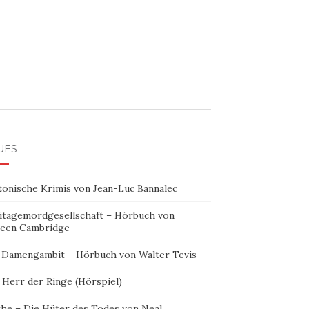
UES
tonische Krimis von Jean-Luc Bannalec
itagemordgesellschaft – Hörbuch von
leen Cambridge
 Damengambit – Hörbuch von Walter Tevis
 Herr der Ringe (Hörspiel)
the – Die Hüter des Todes von Neal