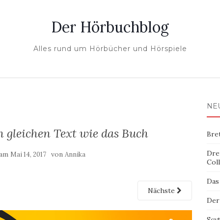
Der Hörbuchblog
Alles rund um Hörbücher und Hörspiele
NE
 gleichen Text wie das Buch
Bre
Dre
 am
von
Mai 14, 2017
Annika
Col
Das
Nächste
Der
Scy