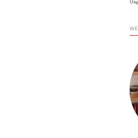
Ung
WE