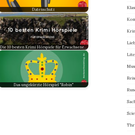
Kla
Datenschutz
Kom
Kri
Lie
Die 10 besten Krimi Hörspiele für Erwachsene…
Lit
Mus
Rei
Das ungekürzte Hörspiel "Robin"
Run
Sac
Scie
Thri