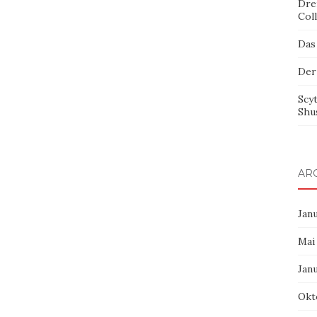
Dre
Col
Das
Der
Scy
Shu
AR
Jan
Mai
Jan
Okt