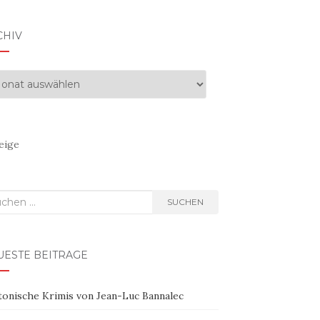
CHIV
hiv
eige
hen
SUCHEN
h:
UESTE BEITRÄGE
tonische Krimis von Jean-Luc Bannalec