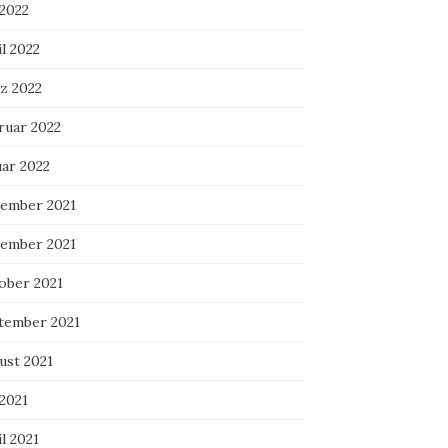
 2022
l 2022
z 2022
ruar 2022
uar 2022
ember 2021
ember 2021
ober 2021
tember 2021
ust 2021
 2021
l 2021